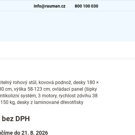
info@rauman.cz
800 100 030
telný rohový stůl, kovová podnož, desky 180 ×
0 cm, výška 58-123 cm, ovládací panel (šipky
ntikolizní systém, 3 motory, rychlost zdvihu 38
150 kg, desky z laminované dřevotřísky
č bez DPH
číme do 21. 8. 2026