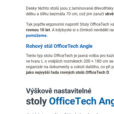
Desky těchto stolů jsou z laminované dřevotřísk
délku a šířku bezmála 70 cm, což jim zaručí
skvěl
Tak pojďte ergonomii naproti! Stoly OfficeTech 
rovnou 10 let
. A kdybyste si s čímkoli nevěděli r
pomůžeme.
Rohový stůl OfficeTech Angle
Tento typ stolu OfficeTech je jasná volba pro ka
ve tvaru L o vnějších rozměrech 200 × 180 cm se
organizér na dokumenty a cokoli dalšího, co při p
jako nejvyšší řada rovných stolů OfficeTech D
: