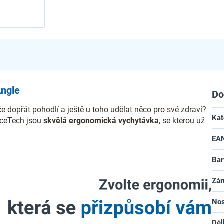
Angle
Do
e dopřát pohodlí a ještě u toho udělat něco pro své zdraví?
Kat
iceTech jsou
skvělá ergonomická vychytávka
, se kterou už
EA
Bar
Zár
No
Dél