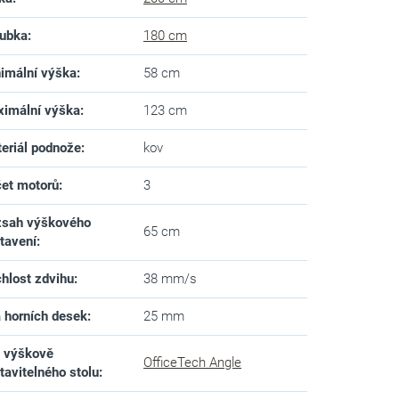
ubka
:
180 cm
imální výška
:
58 cm
imální výška
:
123 cm
eriál podnože
:
kov
et motorů
:
3
sah výškového
65 cm
tavení
:
hlost zdvihu
:
38 mm/s
a horních desek
:
25 mm
 výškově
OfficeTech Angle
tavitelného stolu
: