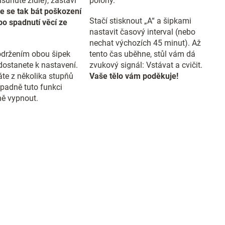
sunuté židle), zastaví
polohy.
e se tak bát poškození
Stačí stisknout „A“ a šipkami
o spadnutí věcí ze
nastavit časový interval (nebo
nechat výchozích 45 minut). Až
držením obou šipek
tento čas uběhne, stůl vám dá
dostanete k nastavení.
zvukový signál: Vstávat a cvičit.
te z několika stupňů
Vaše tělo vám poděkuje!
případně tuto funkci
ě vypnout.