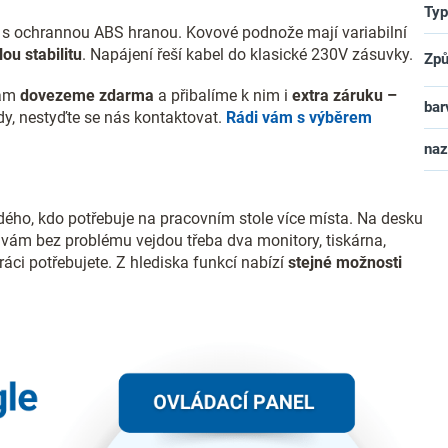
Typ
y s ochrannou ABS hranou. Kovové podnože mají variabilní
ou stabilitu
. Napájení řeší kabel do klasické 230V zásuvky.
Způ
vám
dovezeme zdarma
a přibalíme k nim i
extra záruku –
bar
ady, nestyďte se nás kontaktovat.
Rádi vám s výběrem
na
ždého, kdo potřebuje na pracovním stole více místa. Na desku
 vám bez problému vejdou třeba dva monitory, tiskárna,
ráci potřebujete. Z hlediska funkcí nabízí
stejné možnosti