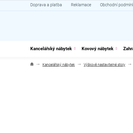
Přejít
Doprava a platba
Reklamace
Obchodní podmín
na
obsah
Kancelářský nábytek
Kovový nábytek
Zahr
Kancelářský nábytek
Výškově nastavitelné stoly