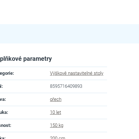
plňkové parametry
egorie
:
Výškově nastavitelné stoly
N
:
8595716409893
va
:
ořech
uka
:
10 let
snost
:
150 kg
ka
:
200 cm