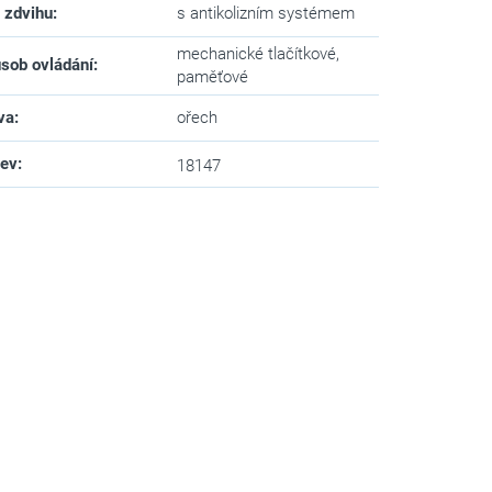
 zdvihu
:
s antikolizním systémem
mechanické tlačítkové,
sob ovládání
:
paměťové
va
:
ořech
zev
:
18147