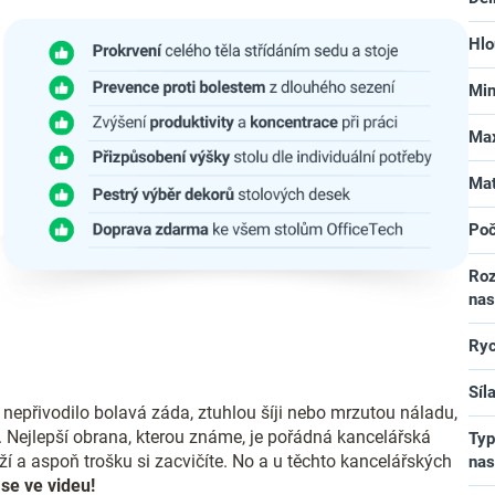
Hlo
Min
Max
Mat
Poč
Roz
nas
Ryc
Síl
epřivodilo bolavá záda, ztuhlou šíji nebo mrzutou náladu,
. Nejlepší obrana, kterou známe, je pořádná kancelářská
Typ
ěží a aspoň trošku si zacvičíte. No a u těchto kancelářských
nas
se ve videu!