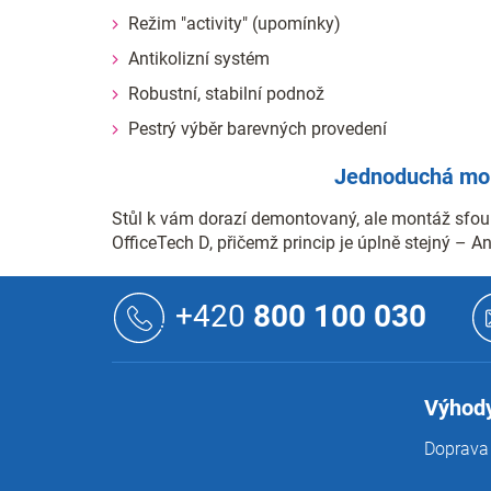
Režim "activity" (upomínky)
Antikolizní systém
Robustní, stabilní podnož
Pestrý výběr barevných provedení
Jednoduchá mon
Stůl k vám dorazí demontovaný, ale montáž sfou
OfficeTech D, přičemž princip je úplně stejný – 
Z
á
+420
800 100 030
p
a
t
í
Výhody
Doprava 