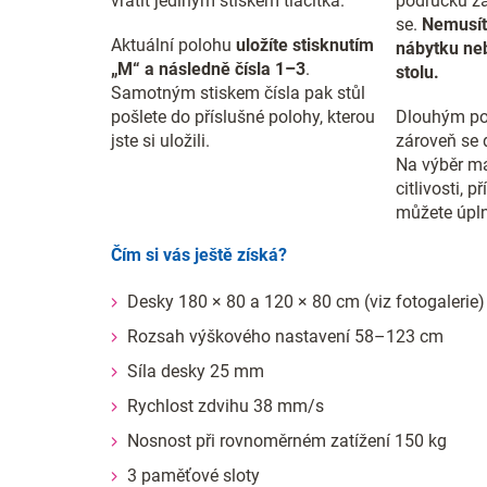
vrátit jediným stiskem tlačítka.
područku za
se.
Nemusít
Aktuální polohu
uložíte stisknutím
nábytku neb
„M“ a následně čísla 1–3
.
stolu.
Samotným stiskem čísla pak stůl
pošlete do příslušné polohy, kterou
Dlouhým po
jste si uložili.
zároveň se 
Na výběr má
citlivosti, 
můžete úpln
Čím si vás ještě získá?
Desky 180 × 80 a 120 × 80 cm (viz fotogalerie)
Rozsah výškového nastavení 58–123 cm
Síla desky 25 mm
Rychlost zdvihu 38 mm/s
Nosnost při rovnoměrném zatížení 150 kg
3 paměťové sloty