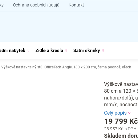
ky
Ochrana osobních údajů
Kontakt
adní nábytek
Židle a křesla
Šatní skříňky
Výškově nastavitelný stůl OfficeTech Angle, 180 x 200 cm, černá podnož, ořech
Výškově nastavi
80 cm a 120 × 8
nahoru/dolů), a
mm/s, nosnost 
19 799 K
23 957 Kč
Měrná
Skladem doru
cena: