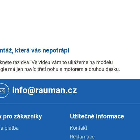
táž, která vás
nepotrápí
knete raz dva. Ve videu vám to ukážeme na modelu
Angle má jen navíc třetí nohu s motorem a druhou desku.
info@rauman.cz
 pro zákazníky
Užitečné informace
a platba
Kontakt
Reklamace