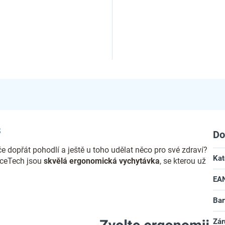
B
Do
e dopřát pohodlí a ještě u toho udělat něco pro své zdraví?
Kat
iceTech jsou
skvělá ergonomická vychytávka
, se kterou už
EA
Bar
Zár