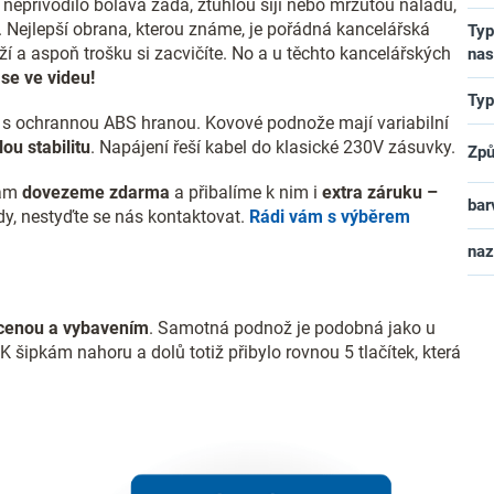
epřivodilo bolavá záda, ztuhlou šíji nebo mrzutou náladu,
. Nejlepší obrana, kterou známe, je pořádná kancelářská
Typ
ěží a aspoň trošku si zacvičíte. No a u těchto kancelářských
nas
se ve videu!
Typ
y s ochrannou ABS hranou. Kovové podnože mají variabilní
ou stabilitu
. Napájení řeší kabel do klasické 230V zásuvky.
Způ
vám
dovezeme zdarma
a přibalíme k nim i
extra záruku –
bar
ady, nestyďte se nás kontaktovat.
Rádi vám s výběrem
na
cenou a vybavením
. Samotná podnož je podobná jako u
 K šipkám nahoru a dolů totiž přibylo rovnou 5 tlačítek, která