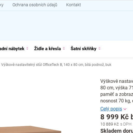
ky
Ochrana osobních údajů
Kontakt
adní nábytek
Židle a křesla
Šatní skříňky
Výškově nastavitelný stůl OfficeTech B, 140 x 80 cm, bílá podnož, buk
Výškově nastavi
80 cm, výška 71
paměť a zobraze
nosnost 70 kg, 
8 999 Kč 
10 889 Kč
Měrná
Skladem doru
cena: