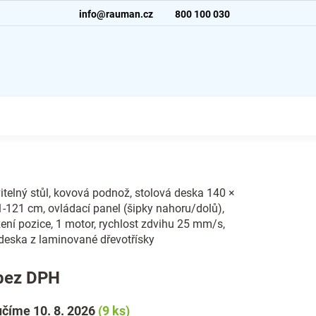
info@rauman.cz
800 100 030
telný stůl, kovová podnož, stolová deska 140 ×
-121 cm, ovládací panel (šipky nahoru/dolů),
ní pozice, 1 motor, rychlost zdvihu 25 mm/s,
deska z laminované dřevotřísky
bez DPH
číme 10. 8. 2026
(9 ks)