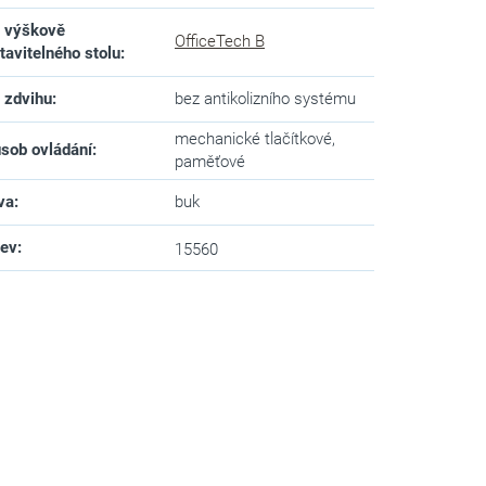
 výškově
OfficeTech B
tavitelného stolu
:
 zdvihu
:
bez antikolizního systému
mechanické tlačítkové,
sob ovládání
:
paměťové
va
:
buk
zev
:
15560