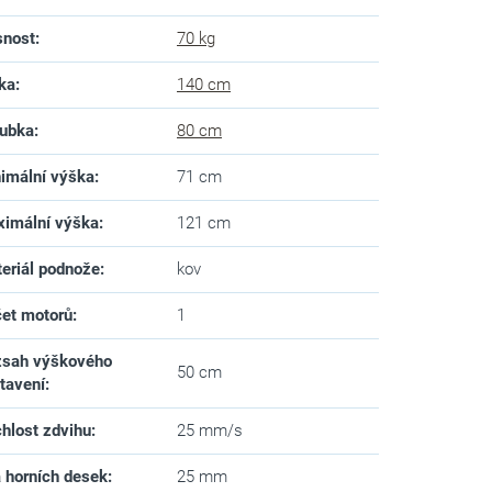
snost
:
70 kg
ka
:
140 cm
ubka
:
80 cm
imální výška
:
71 cm
imální výška
:
121 cm
eriál podnože
:
kov
et motorů
:
1
sah výškového
50 cm
tavení
:
hlost zdvihu
:
25 mm/s
a horních desek
:
25 mm