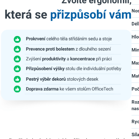
No
Dél
Hlo
Min
Max
Mat
Poč
Roz
nas
Ryc
Síl