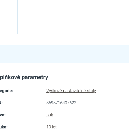
plňkové parametry
egorie
:
Výškově nastavitelné stoly
N
:
8595716407622
va
:
buk
uka
:
10 let