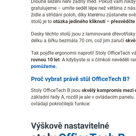
Dlouhé sezení není žádný med. Pokud vám nikdy n
gratulujeme – umíte sedět lépe než většina z nás
židle a střídání poloh, díky kterému zůstanete sv
stolů je to
otázka jediného kliknutí – přesvědčte 
Desky těchto stolů jsou z laminované dřevotřísk
délku a šířku bezmála 70 cm, což jim zaručí
skvěl
Tak pojďte ergonomii naproti! Stoly OfficeTech 
rovnou 10 let
. A kdybyste si s čímkoli nevěděli r
pomůžeme.
Proč vybrat právě stůl OfficeTech B?
Stoly OfficeTech B jsou
skvělý kompromis mezi 
základní řady A, rozdíl je ale v ovládacím panelu.
ovládají pokročilejší funkce: