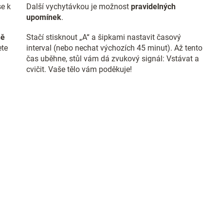
se k
Další vychytávkou je možnost
pravidelných
upomínek
.
ně
Stačí stisknout „A“ a šipkami nastavit časový
ete
interval (nebo nechat výchozích 45 minut). Až tento
čas uběhne, stůl vám dá zvukový signál: Vstávat a
cvičit. Vaše tělo vám poděkuje!