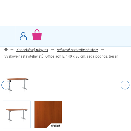
Přejít
na
obsah
NÁKUPNÍ
KOŠÍK
Kancelářský nábytek
Výškově nastavitelné stoly
Výškově nastavitelný stůl OfficeTech B, 140 x 80 cm, šedá podnož, třešeň