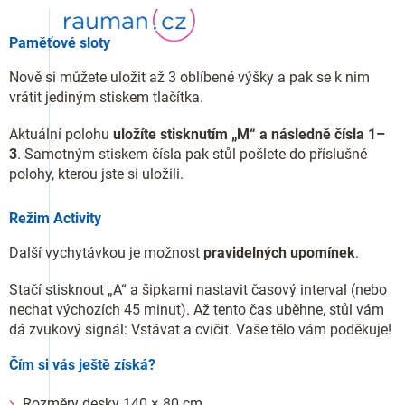
Paměťové sloty
Nově si můžete uložit až 3 oblíbené výšky a pak se k nim
vrátit jediným stiskem tlačítka.
Aktuální polohu
uložíte stisknutím „M“ a následně čísla 1–
3
. Samotným stiskem čísla pak stůl pošlete do příslušné
polohy, kterou jste si uložili.
Režim Activity
Další vychytávkou je možnost
pravidelných upomínek
.
Stačí stisknout „A“ a šipkami nastavit časový interval (nebo
nechat výchozích 45 minut). Až tento čas uběhne, stůl vám
dá zvukový signál: Vstávat a cvičit. Vaše tělo vám poděkuje!
Čím si vás ještě získá?
Rozměry desky 140 × 80 cm