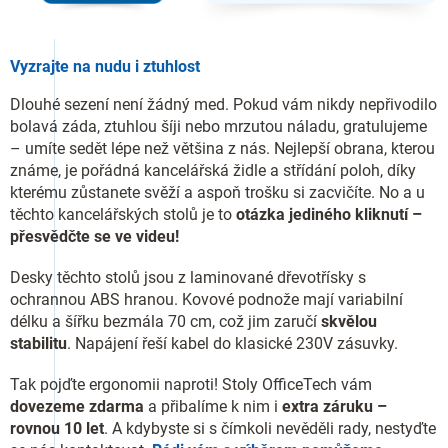
Vyzrajte na nudu i ztuhlost
Dlouhé sezení není žádný med. Pokud vám nikdy nepřivodilo
bolavá záda, ztuhlou šíji nebo mrzutou náladu, gratulujeme
– umíte sedět lépe než většina z nás. Nejlepší obrana, kterou
známe, je pořádná kancelářská židle a střídání poloh, díky
kterému zůstanete svěží a aspoň trošku si zacvičíte. No a u
těchto kancelářských stolů je to
otázka jediného kliknutí –
přesvědčte se ve videu!
Desky těchto stolů jsou z laminované dřevotřísky s
ochrannou ABS hranou. Kovové podnože mají variabilní
délku a šířku bezmála 70 cm, což jim zaručí
skvělou
stabilitu
. Napájení řeší kabel do klasické 230V zásuvky.
Tak pojďte ergonomii naproti! Stoly OfficeTech vám
dovezeme zdarma
a přibalíme k nim i
extra záruku –
rovnou 10 let
. A kdybyste si s čímkoli nevěděli rady, nestyďte