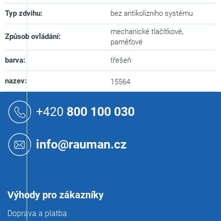
Typ zdvihu
:
bez antikolizního systému
mechanické tlačítkové,
Způsob ovládání
:
paměťové
barva
:
třešeň
nazev
:
15564
Z
á
+420
800 100 030
p
a
t
info@rauman.cz
í
Výhody pro zákazníky
Doprava a platba