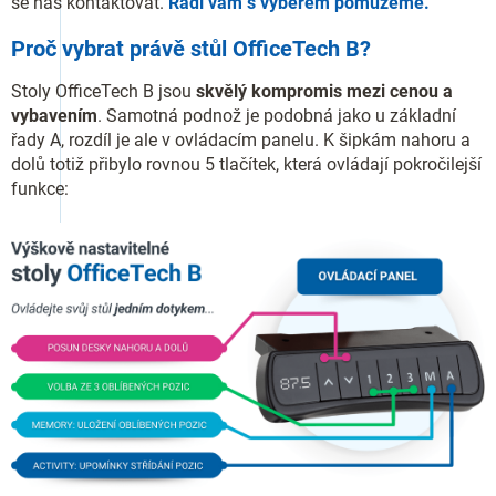
se nás kontaktovat.
Rádi vám s výběrem pomůžeme.
Proč vybrat právě stůl OfficeTech B?
Stoly OfficeTech B jsou
skvělý kompromis mezi cenou a
vybavením
. Samotná podnož je podobná jako u základní
řady A, rozdíl je ale v ovládacím panelu. K šipkám nahoru a
dolů totiž přibylo rovnou 5 tlačítek, která ovládají pokročilejší
funkce: