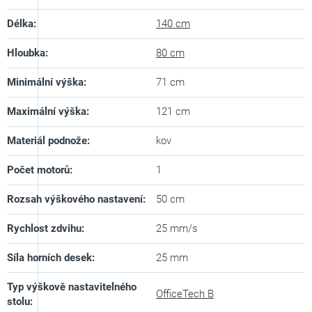
Délka
:
140 cm
Hloubka
:
80 cm
Minimální výška
:
71 cm
Maximální výška
:
121 cm
Materiál podnože
:
kov
Počet motorů
:
1
Rozsah výškového nastavení
:
50 cm
Rychlost zdvihu
:
25 mm/s
Síla horních desek
:
25 mm
Typ výškově nastavitelného
OfficeTech B
stolu
: