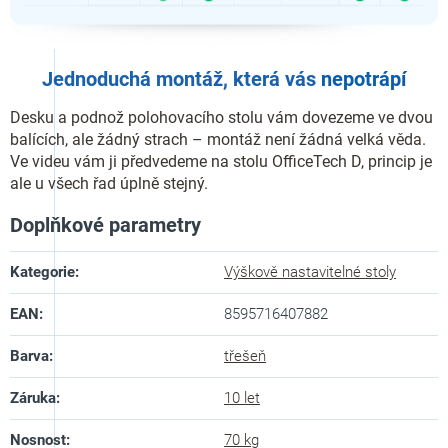
Jednoduchá montáž, která vás
nepotrápí
Desku a podnož polohovacího stolu vám dovezeme ve dvou
balících, ale žádný strach – montáž není žádná velká věda.
Ve videu vám ji předvedeme na stolu OfficeTech D, princip je
ale u všech řad úplně stejný.
Doplňkové parametry
Kategorie
:
Výškově nastavitelné stoly
EAN
:
8595716407882
Barva
:
třešeň
Záruka
:
10 let
Nosnost
:
70 kg