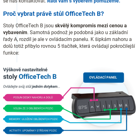
se nás kontaktovat.
Rádi vám s výběrem pomůžeme.
Proč vybrat právě stůl OfficeTech B?
Stoly OfficeTech B jsou
skvělý kompromis mezi cenou a
vybavením
. Samotná podnož je podobná jako u základní
řady A, rozdíl je ale v ovládacím panelu. K šipkám nahoru a
dolů totiž přibylo rovnou 5 tlačítek, která ovládají pokročilejší
funkce: