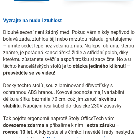
Vyzrajte na nudu i ztuhlost
Dlouhé sezení není žádný med. Pokud vám nikdy nepřivodilo
bolavá záda, ztuhlou šíji nebo mrzutou náladu, gratulujeme
– umíte sedět lépe než většina z nás. Nejlepší obrana, kterou
známe, je pořádná kancelářská židle a střídání poloh, díky
kterému zůstanete svěží a aspoň trošku si zacvičíte. No a u
těchto kancelářských stolů je to
otázka jediného kliknutí –
přesvědčte se ve videu!
Desky těchto stolů jsou z laminované dřevotřísky s
ochrannou ABS hranou. Kovové podnože mají variabilní
délku a šířku bezmála 70 cm, což jim zaručí
skvělou
stabilitu
. Napájení řeší kabel do klasické 230V zásuvky.
Tak pojďte ergonomii naproti! Stoly OfficeTech vám
dovezeme zdarma
a přibalíme k nim i
extra záruku –
rovnou 10 let
. A kdybyste si s čímkoli nevěděli rady, nestyďte