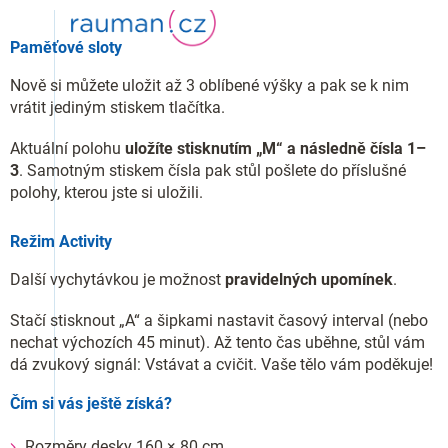
Paměťové sloty
Nově si můžete uložit až 3 oblíbené výšky a pak se k nim
vrátit jediným stiskem tlačítka.
Aktuální polohu
uložíte stisknutím „M“ a následně čísla 1–
3
. Samotným stiskem čísla pak stůl pošlete do příslušné
polohy, kterou jste si uložili.
Režim Activity
Další vychytávkou je možnost
pravidelných upomínek
.
Stačí stisknout „A“ a šipkami nastavit časový interval (nebo
nechat výchozích 45 minut). Až tento čas uběhne, stůl vám
dá zvukový signál: Vstávat a cvičit. Vaše tělo vám poděkuje!
Čím si vás ještě získá?
Rozměry desky 160 × 80 cm