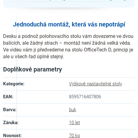
Jednoduchá montáž, která vás
nepotrápí
Desku a podnož polohovacího stolu vám dovezeme ve dvou
balících, ale žádný strach – montáž není žádná velká věda.
Ve videu vám ji předvedeme na stolu OfficeTech D, princip je
ale u všech řad úplně stejný.
Doplňkové parametry
Kategorie
:
Výškově nastavitelné stoly
EAN
:
8595716407806
Barva
:
buk
Záruka
:
10 let
Nosnost
:
70 kg