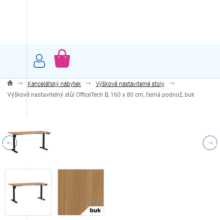
Přejít
na
obsah
NÁKUPNÍ
KOŠÍK
Kancelářský nábytek
Výškově nastavitelné stoly
Výškově nastavitelný stůl OfficeTech B, 160 x 80 cm, černá podnož, buk