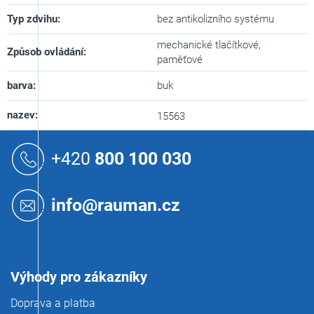
Typ zdvihu
:
bez antikolizního systému
mechanické tlačítkové,
Způsob ovládání
:
paměťové
barva
:
buk
nazev
:
15563
Z
á
+420
800 100 030
p
a
t
info@rauman.cz
í
Výhody pro zákazníky
Doprava a platba