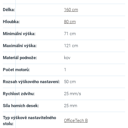
Délka
:
160 cm
Hloubka
:
80 cm
Minimální výška
:
71 cm
Maximální výška
:
121 cm
Materiál podnože
:
kov
Počet motorů
:
1
Rozsah výškového nastavení
:
50 cm
Rychlost zdvihu
:
25 mm/s
Síla horních desek
:
25 mm
Typ výškově nastavitelného
OfficeTech B
stolu
: