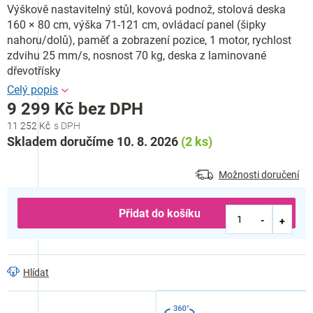
Výškově nastavitelný stůl, kovová podnož, stolová deska
160 × 80 cm, výška 71-121 cm, ovládací panel (šipky
nahoru/dolů), paměť a zobrazení pozice, 1 motor, rychlost
zdvihu 25 mm/s, nosnost 70 kg, deska z laminované
dřevotřísky
9 299 Kč bez DPH
11 252 Kč
Měrná
Skladem doručíme 10. 8. 2026
(2 ks)
cena:
Možnosti doručení
Přidat do košíku
Hlídat