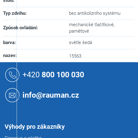
stolu
:
Typ zdvihu
:
bez antikolizního systému
mechanické tlačítkové,
Způsob ovládání
:
paměťové
barva
:
světle šedá
nazev
:
15563
Z
á
+420
800 100 030
p
a
t
info@rauman.cz
í
Výhody pro zákazníky