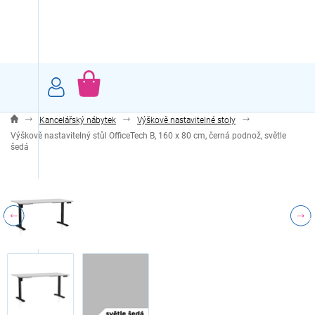
Přejít
na
obsah
NÁKUPNÍ
KOŠÍK
Kancelářský nábytek
Výškově nastavitelné stoly
Výškově nastavitelný stůl OfficeTech B, 160 x 80 cm, černá podnož, světle
šedá