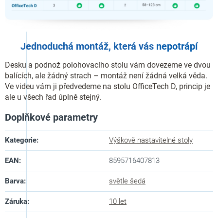
Jednoduchá montáž, která vás
nepotrápí
Desku a podnož polohovacího stolu vám dovezeme ve dvou
balících, ale žádný strach – montáž není žádná velká věda.
Ve videu vám ji předvedeme na stolu OfficeTech D, princip je
ale u všech řad úplně stejný.
Doplňkové parametry
Kategorie
:
Výškově nastavitelné stoly
EAN
:
8595716407813
Barva
:
světle šedá
Záruka
:
10 let