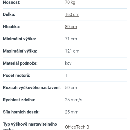
Nosnost
:
70 kg
Délka
:
160 cm
Hloubka
:
80 cm
Minimální výška
:
71 cm
Maximální výška
:
121 cm
Materiál podnože
:
kov
Počet motorů
:
1
Rozsah výškového nastavení
:
50 cm
Rychlost zdvihu
:
25 mm/s
Síla horních desek
:
25 mm
Typ výškově nastavitelného
OfficeTech B