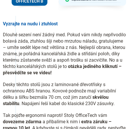
Vyzrajte na nudu i ztuhlost
Dlouhé sezení není žádný med. Pokud vám nikdy nepřivodilo
bolavá záda, ztuhlou šíji nebo mrzutou náladu, gratulujeme
– umíte sedět lépe než většina z nás. Nejlepší obrana, kterou
známe, je pořádná kancelářská židle a střídání poloh, díky
kterému zůstanete svěží a aspoň trošku si zacvičíte. No a u
těchto kancelářských stolů je to
otázka jediného kliknutí –
přesvědčte se ve videu!
Desky těchto stolů jsou z laminované dřevotřísky s
ochrannou ABS hranou. Kovové podnože mají variabilní
délku a šířku bezmála 70 cm, což jim zaručí
skvělou
stabilitu
. Napájení řeší kabel do klasické 230V zásuvky.
Tak pojďte ergonomii naproti! Stoly OfficeTech vám
dovezeme zdarma
a přibalíme k nim i
extra záruku –
rovnou 10 let
. A kdybyste si s čímkoli nevěděli rady, nestyďte