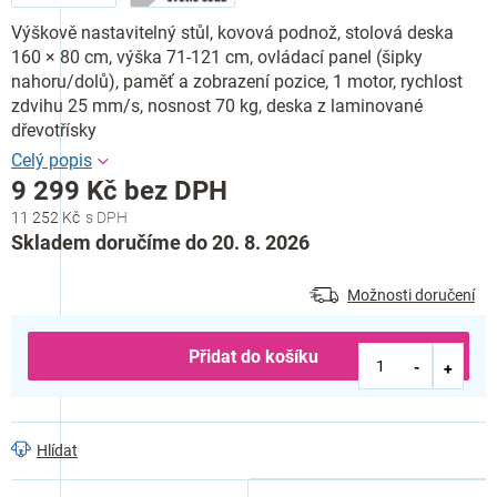
Výškově nastavitelný stůl, kovová podnož, stolová deska
160 × 80 cm, výška 71-121 cm, ovládací panel (šipky
nahoru/dolů), paměť a zobrazení pozice, 1 motor, rychlost
zdvihu 25 mm/s, nosnost 70 kg, deska z laminované
dřevotřísky
9 299 Kč bez DPH
11 252 Kč
Měrná
Skladem doručíme do 20. 8. 2026
cena:
Možnosti doručení
Přidat do košíku
Hlídat