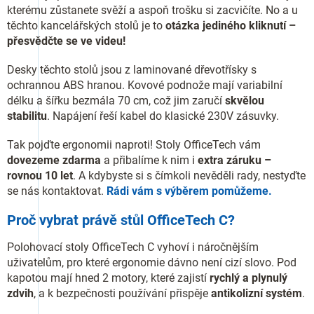
kterému zůstanete svěží a aspoň trošku si zacvičíte. No a u
těchto kancelářských stolů je to
otázka jediného kliknutí –
přesvědčte se ve videu!
Desky těchto stolů jsou z laminované dřevotřísky s
ochrannou ABS hranou. Kovové podnože mají variabilní
délku a šířku bezmála 70 cm, což jim zaručí
skvělou
stabilitu
. Napájení řeší kabel do klasické 230V zásuvky.
Tak pojďte ergonomii naproti! Stoly OfficeTech vám
dovezeme zdarma
a přibalíme k nim i
extra záruku –
rovnou 10 let
. A kdybyste si s čímkoli nevěděli rady, nestyďte
se nás kontaktovat.
Rádi vám s výběrem pomůžeme.
Proč vybrat právě stůl OfficeTech C?
Polohovací stoly OfficeTech C vyhoví i náročnějším
uživatelům, pro které ergonomie dávno není cizí slovo. Pod
kapotou mají hned 2 motory, které zajistí
rychlý a plynulý
zdvih
, a k bezpečnosti používání přispěje
antikolizní systém
.