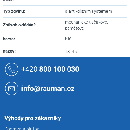
Typ zdvihu
:
s antikolizním systémem
mechanické tlačítkové,
Způsob ovládání
:
paměťové
barva
:
bílá
nazev
:
18145
Z
á
+420
800 100 030
p
a
t
info@rauman.cz
í
Výhody pro zákazníky
Doprava a platba