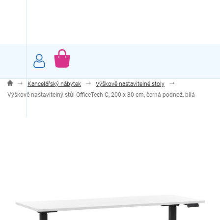
Přejít
na
obsah
NÁKUPNÍ
KOŠÍK
Kancelářský nábytek
Výškově nastavitelné stoly
Výškově nastavitelný stůl OfficeTech C, 200 x 80 cm, černá podnož, bílá