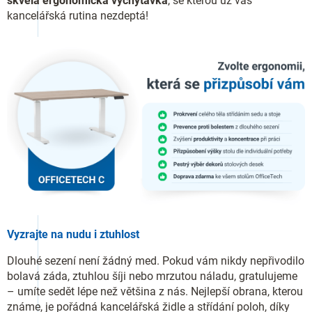
skvělá ergonomická vychytávka
, se kterou už vás
kancelářská rutina nezdeptá!
Vyzrajte na nudu i ztuhlost
Dlouhé sezení není žádný med. Pokud vám nikdy nepřivodilo
bolavá záda, ztuhlou šíji nebo mrzutou náladu, gratulujeme
– umíte sedět lépe než většina z nás. Nejlepší obrana, kterou
známe, je pořádná kancelářská židle a střídání poloh, díky