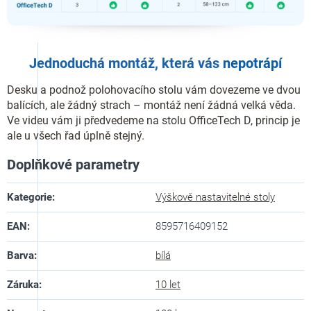
Jednoduchá montáž, která vás
nepotrápí
Desku a podnož polohovacího stolu vám dovezeme ve dvou
balících, ale žádný strach – montáž není žádná velká věda.
Ve videu vám ji předvedeme na stolu OfficeTech D, princip je
ale u všech řad úplně stejný.
Doplňkové parametry
Kategorie
:
Výškově nastavitelné stoly
EAN
:
8595716409152
Barva
:
bílá
Záruka
:
10 let