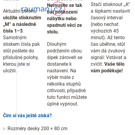
Stačí stisknout „A“
Nemusíte se tak
Aktuální polohu
a šipkami nastavit
bát poškození
uložíte stisknutím
časový interval
nábytku nebo
„M“ a následně
(nebo nechat
spadnutí věcí ze
čísla 1–3
.
výchozích 45
stolu.
Samotným
minut). Až tento
stiskem čísla pak
Dlouhým
čas uběhne, stůl
stůl pošlete do
podržením obou
vám dá zvukový
příslušné polohy,
šipek zároveň se
signál: Vstávat a
kterou jste si
dostanete k
cvičit.
Vaše tělo
uložili.
nastavení. Na
vám poděkuje!
výběr máte z
několika stupňů
citlivosti, případně
tuto funkci můžete
úplně vypnout.
Čím si vás ještě získá?
Rozměry desky 200 × 80 cm