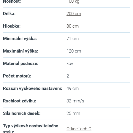
Nosnost
:
100 kg
Délka
:
200 cm
Hloubka
:
80 cm
Minimální výška
:
71 cm
Maximální výška
:
120 cm
Materiál podnože
:
kov
Počet motorů
:
2
Rozsah výškového nastavení
:
49 cm
Rychlost zdvihu
:
32 mm/s
Síla horních desek
:
25 mm
Typ výškově nastavitelného
OfficeTech C
stolu
: