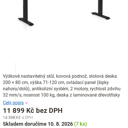
Výškově nastavitelný stůl, kovová podnož, stolová deska
200 × 80 cm, výška 71-120 cm, ovládací panel (šipky
nahoru/dolů), antikolizní systém, 2 motory, rychlost zdvihu
32 mm/s, nosnost 100 kg, deska z laminované dřevotřísky
11 899 Kč bez DPH
14 398 Kč
Měrná
Skladem doručíme 10. 8. 2026
(7 ks)
cena: