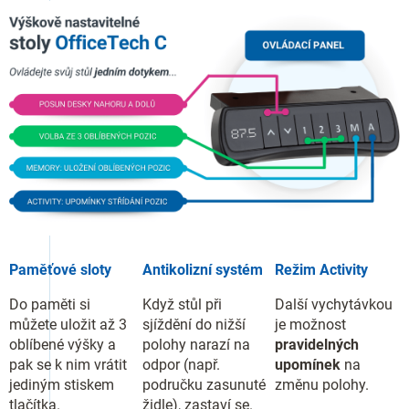
Paměťové sloty
Antikolizní systém
Režim Activity
Do paměti si
Když stůl při
Další vychytávkou
můžete uložit až 3
sjíždění do nižší
je možnost
oblíbené výšky a
polohy narazí na
pravidelných
pak se k nim vrátit
odpor (např.
upomínek
na
jediným stiskem
područku zasunuté
změnu polohy.
tlačítka.
židle), zastaví se.