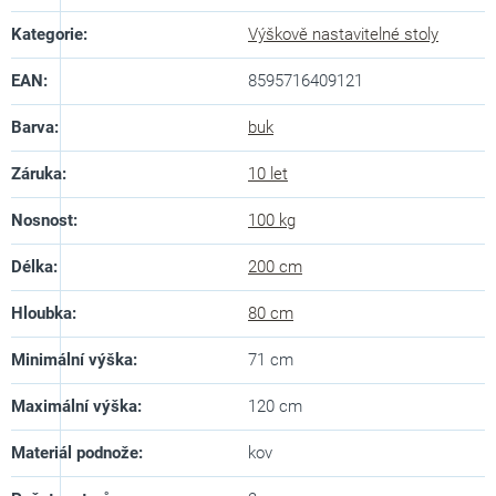
Kategorie
:
Výškově nastavitelné stoly
EAN
:
8595716409121
Barva
:
buk
Záruka
:
10 let
Nosnost
:
100 kg
Délka
:
200 cm
Hloubka
:
80 cm
Minimální výška
:
71 cm
Maximální výška
:
120 cm
Materiál podnože
:
kov