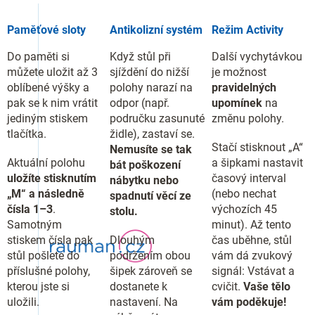
Paměťové sloty
Antikolizní systém
Režim Activity
Do paměti si
Když stůl při
Další vychytávkou
můžete uložit až 3
sjíždění do nižší
je možnost
oblíbené výšky a
polohy narazí na
pravidelných
pak se k nim vrátit
odpor (např.
upomínek
na
jediným stiskem
područku zasunuté
změnu polohy.
tlačítka.
židle), zastaví se.
Stačí stisknout „A“
Nemusíte se tak
Aktuální polohu
a šipkami nastavit
bát poškození
uložíte stisknutím
časový interval
nábytku nebo
„M“ a následně
(nebo nechat
spadnutí věcí ze
čísla 1–3
.
výchozích 45
stolu.
Samotným
minut). Až tento
stiskem čísla pak
Dlouhým
čas uběhne, stůl
stůl pošlete do
podržením obou
vám dá zvukový
příslušné polohy,
šipek zároveň se
signál: Vstávat a
kterou jste si
dostanete k
cvičit.
Vaše tělo
uložili.
nastavení. Na
vám poděkuje!