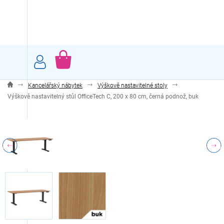
Přejít
na
obsah
NÁKUPNÍ
KOŠÍK
Kancelářský nábytek
Výškově nastavitelné stoly
Výškově nastavitelný stůl OfficeTech C, 200 x 80 cm, černá podnož, buk