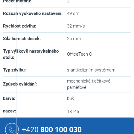
Počet motorů
:
2
Rozsah výškového nastavení
:
49 cm
Rychlost zdvihu
:
32 mm/s
Síla horních desek
:
25 mm
Typ výškově nastavitelného
OfficeTech C
stolu
:
Typ zdvihu
:
s antikolizním systémem
mechanické tlačítkové,
Způsob ovládání
:
paměťové
barva
:
buk
nazev
:
18145
Z
á
+420
800 100 030
p