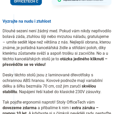
Vyzrajte na nudu i ztuhlost
Dlouhé sezení není žádný med. Pokud vám nikdy nepřivodilo
bolavá záda, ztuhlou šíji nebo mrzutou náladu, gratulujeme
– umíte sedět lépe než většina z nás. Nejlepší obrana, kterou
známe, je pořádná kancelářská židle a střídání poloh, díky
kterému zůstanete svěží a aspoň trošku si zacvičíte. No a u
těchto kancelářských stolů je to
otázka jediného kliknutí –
přesvědčte se ve videu!
Desky těchto stolů jsou z laminované dřevotřísky s
ochrannou ABS hranou. Kovové podnože mají variabilní
délku a šířku bezmála 70 cm, což jim zaručí
skvělou
stabilitu
. Napájení řeší kabel do klasické 230V zásuvky.
Tak pojďte ergonomii naproti! Stoly OfficeTech vám
dovezeme zdarma
a přibalíme k nim i
extra záruku –
rovnou 10 let
. A kdybyste si s čímkoli nevěděli rady, nestyďte