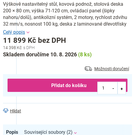
Výškově nastavitelný stůl, kovová podnož, stolová deska
200 × 80 cm, výška 71-120 cm, ovládací panel (šipky
nahoru/dolů), antikolizní systém, 2 motory, rychlost zdvihu
32 mm/s, nosnost 100 kg, deska z laminované dřevotřísky
11 899 Kč bez DPH
14 398 Kč
Měrná
Skladem doručíme 10. 8. 2026
(8 ks)
cena:
Možnosti doručení
Přidat do košíku
Hlídat
Popis
Související soubory (2)