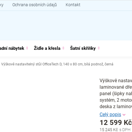
ky
Ochrana osobních údajů
Kontakt
adní nábytek
Židle a křesla
Šatní skříňky
Výškově nastavitelný stůl OfficeTech D, 140 x 80 cm, bílá podnož, černá
Výškově nastavi
laminované dře
panel (šipky na
systém, 2 motor
deska z lamino
12 599 K
15 245 Kč
Měrná