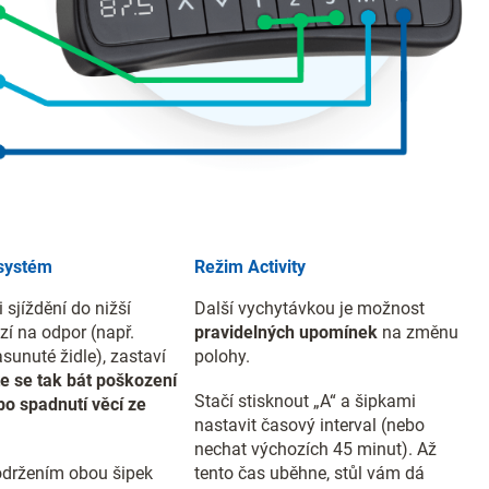
 systém
Režim Activity
i sjíždění do nižší
Další vychytávkou je možnost
zí na odpor (např.
pravidelných upomínek
na změnu
sunuté židle), zastaví
polohy.
e se tak bát poškození
Stačí stisknout „A“ a šipkami
o spadnutí věcí ze
nastavit časový interval (nebo
nechat výchozích 45 minut). Až
držením obou šipek
tento čas uběhne, stůl vám dá