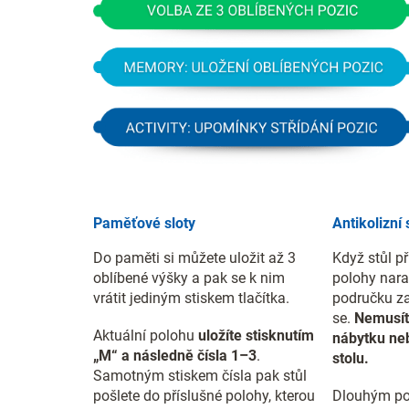
Paměťové sloty
Antikolizní
Do paměti si můžete uložit až 3
Když stůl př
oblíbené výšky a pak se k nim
polohy nara
vrátit jediným stiskem tlačítka.
područku za
se.
Nemusít
Aktuální polohu
uložíte stisknutím
nábytku neb
„M“ a následně čísla 1–3
.
stolu.
Samotným stiskem čísla pak stůl
pošlete do příslušné polohy, kterou
Dlouhým po