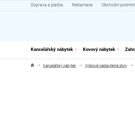
Přejít
Doprava a platba
Reklamace
Obchodní podmín
na
obsah
Kancelářský nábytek
Kovový nábytek
Zahr
Kancelářský nábytek
Výškově nastavitelné stoly