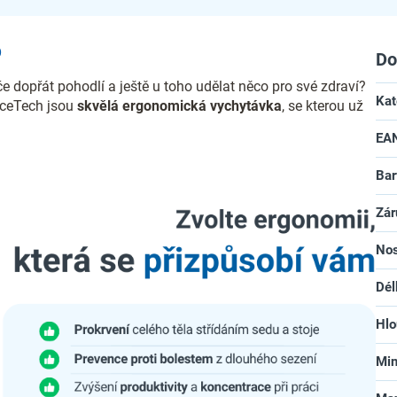
D
Do
e dopřát pohodlí a ještě u toho udělat něco pro své zdraví?
Kat
iceTech jsou
skvělá ergonomická vychytávka
, se kterou už
EA
Bar
Zár
No
Dél
Hlo
Min