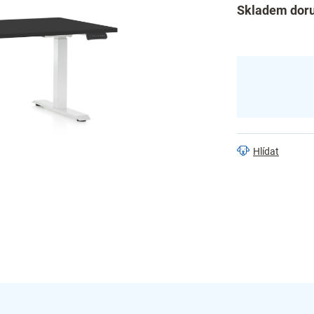
Skladem doru
cena:
Hlídat