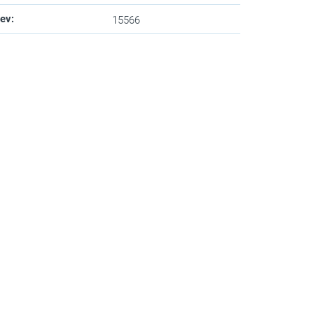
zev
:
15566