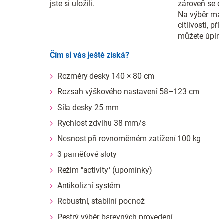
jste si uložili.
zároveň se 
Na výběr má
citlivosti, 
můžete úpln
Čím si vás ještě získá?
Rozměry desky 140 × 80 cm
Rozsah výškového nastavení 58–123 cm
Síla desky 25 mm
Rychlost zdvihu 38 mm/s
Nosnost při rovnoměrném zatížení 100 kg
3 paměťové sloty
Režim "activity" (upomínky)
Antikolizní systém
Robustní, stabilní podnož
Pestrý výběr barevných provedení