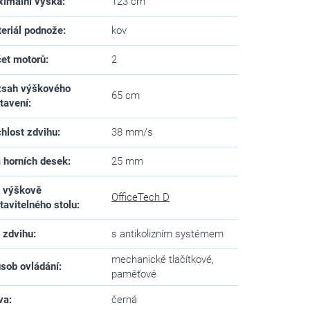
imální výška
:
123 cm
eriál podnože
:
kov
et motorů
:
2
sah výškového
65 cm
tavení
:
hlost zdvihu
:
38 mm/s
a horních desek
:
25 mm
 výškově
OfficeTech D
tavitelného stolu
:
 zdvihu
:
s antikolizním systémem
mechanické tlačítkové,
sob ovládání
:
paměťové
va
:
černá