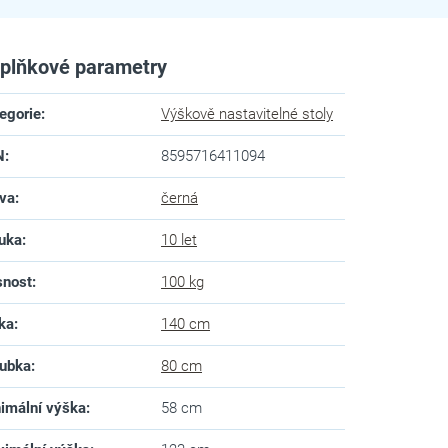
plňkové parametry
egorie
:
Výškově nastavitelné stoly
N
:
8595716411094
va
:
černá
uka
:
10 let
snost
:
100 kg
ka
:
140 cm
ubka
:
80 cm
imální výška
:
58 cm