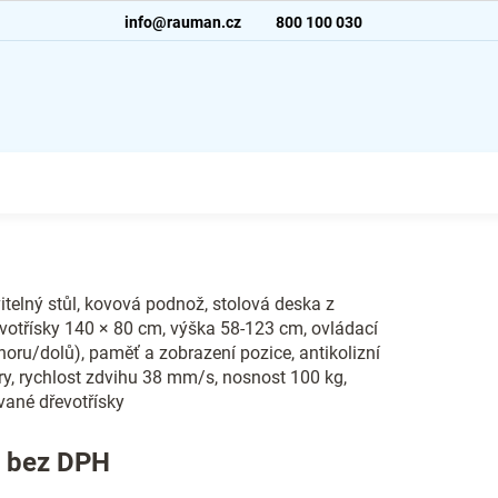
info@rauman.cz
800 100 030
telný stůl, kovová podnož, stolová deska z
votřísky 140 × 80 cm, výška 58-123 cm, ovládací
horu/dolů), paměť a zobrazení pozice, antikolizní
y, rychlost zdvihu 38 mm/s, nosnost 100 kg,
vané dřevotřísky
č bez DPH