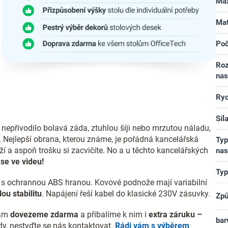
Max
Mat
Poč
Roz
nas
Ryc
Síl
epřivodilo bolavá záda, ztuhlou šíji nebo mrzutou náladu,
. Nejlepší obrana, kterou známe, je pořádná kancelářská
Typ
ěží a aspoň trošku si zacvičíte. No a u těchto kancelářských
nas
se ve videu!
Typ
y s ochrannou ABS hranou. Kovové podnože mají variabilní
ou stabilitu
. Napájení řeší kabel do klasické 230V zásuvky.
Způ
vám
dovezeme zdarma
a přibalíme k nim i
extra záruku –
bar
ady, nestyďte se nás kontaktovat.
Rádi vám s výběrem