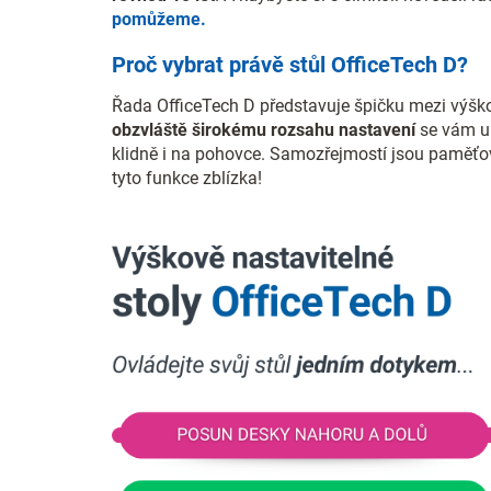
pomůžeme.
Proč vybrat právě stůl OfficeTech D?
Řada OfficeTech D představuje špičku mezi výšk
obzvláště širokému rozsahu nastavení
se vám u 
klidně i na pohovce. Samozřejmostí jsou paměťové
tyto funkce zblízka!