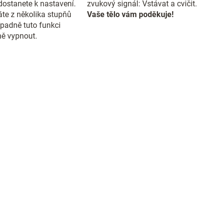
dostanete k nastavení.
zvukový signál: Vstávat a cvičit.
te z několika stupňů
Vaše tělo vám poděkuje!
případně tuto funkci
ě vypnout.