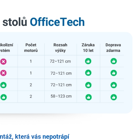
táž, která vás
nepotrápí