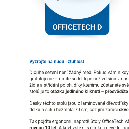
Vyzrajte na nudu i ztuhlost
Dlouhé sezení není žádný med. Pokud vám nikdy n
gratulujeme – umíte sedět lépe než většina z nás
židle a střídání poloh, díky kterému zůstanete sv
stolů je to
otázka jediného kliknutí – přesvědčte 
Desky těchto stolů jsou z laminované dřevotřísk
délku a šířku bezmála 70 cm, což jim zaručí
skvěl
Tak pojďte ergonomii naproti! Stoly OfficeTech 
rovnou 10 let
. A kdybyste si s čímkoli nevěděli r