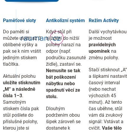
Paměťové sloty
Antikolizní systém
Režim Activity
Do paměti si
Když stůl při
Další vychytávkou
můžete uložit až 3
sjíždění do nižší
je možnost
oblíbené výšky a
polohy narazí na
pravidelných
pak se k nim vrátit
odpor (např.
upomínek
na
jediným stiskem
područku zasunuté
změnu polohy.
tlačítka.
židle), zastaví se.
Stačí stisknout „A“
Nemusíte se tak
Aktuální polohu
a šipkami nastavit
bát poškození
uložíte stisknutím
časový interval
nábytku nebo
„M“ a následně
(nebo nechat
spadnutí věcí ze
čísla 1–3
.
výchozích 45
stolu.
Samotným
minut). Až tento
stiskem čísla pak
Dlouhým
čas uběhne, stůl
stůl pošlete do
podržením obou
vám dá zvukový
příslušné polohy,
šipek zároveň se
signál: Vstávat a
kterou jste si
dostanete k
cvičit.
Vaše tělo