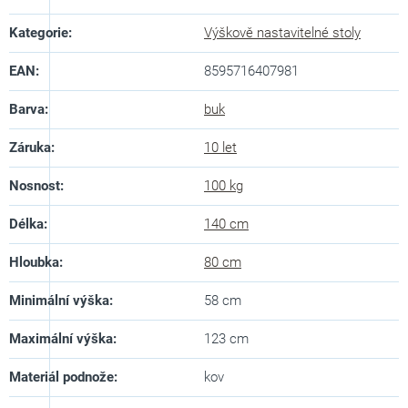
Kategorie
:
Výškově nastavitelné stoly
EAN
:
8595716407981
Barva
:
buk
Záruka
:
10 let
Nosnost
:
100 kg
Délka
:
140 cm
Hloubka
:
80 cm
Minimální výška
:
58 cm
Maximální výška
:
123 cm
Materiál podnože
:
kov