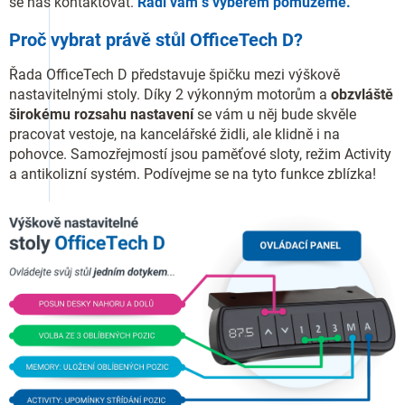
se nás kontaktovat.
Rádi vám s výběrem pomůžeme.
Proč vybrat právě stůl OfficeTech D?
Řada OfficeTech D představuje špičku mezi výškově
nastavitelnými stoly. Díky 2 výkonným motorům a
obzvláště
širokému rozsahu nastavení
se vám u něj bude skvěle
pracovat vestoje, na kancelářské židli, ale klidně i na
pohovce. Samozřejmostí jsou paměťové sloty, režim Activity
a antikolizní systém. Podívejme se na tyto funkce zblízka!