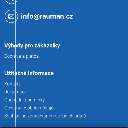
p
a
t
info@rauman.cz
í
Výhody pro zákazníky
Doprava a platba
Užitečné informace
Kontakt
Reklamace
Obchodní podmínky
Ochrana osobních údajů
Souhlas se zpracováním osobních údajů