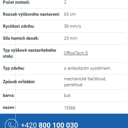
Počet motorů
:
2
Rozsah výškového nastavení
:
65 cm
Rychlost zdvihu
:
38 mm/s
Síla horních desek
:
25 mm
Typ výškově nastavitelného
OfficeTech D
stolu
:
Typ zdvihu
:
s antikolizním systémem
mechanické tlačítkové,
Způsob ovládání
:
paměťové
barva
:
buk
nazev
:
15566
Z
á
+420
800 100 030