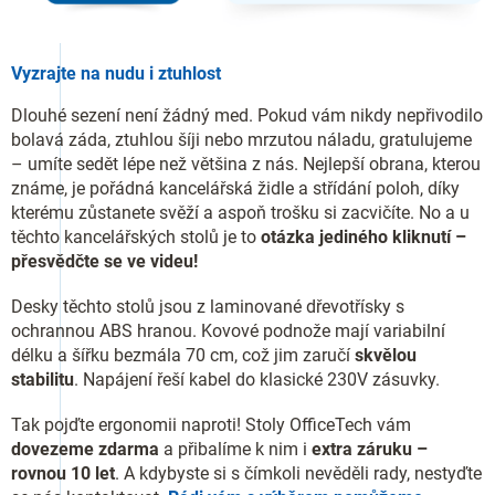
Vyzrajte na nudu i ztuhlost
Dlouhé sezení není žádný med. Pokud vám nikdy nepřivodilo
bolavá záda, ztuhlou šíji nebo mrzutou náladu, gratulujeme
– umíte sedět lépe než většina z nás. Nejlepší obrana, kterou
známe, je pořádná kancelářská židle a střídání poloh, díky
kterému zůstanete svěží a aspoň trošku si zacvičíte. No a u
těchto kancelářských stolů je to
otázka jediného kliknutí –
přesvědčte se ve videu!
Desky těchto stolů jsou z laminované dřevotřísky s
ochrannou ABS hranou. Kovové podnože mají variabilní
délku a šířku bezmála 70 cm, což jim zaručí
skvělou
stabilitu
. Napájení řeší kabel do klasické 230V zásuvky.
Tak pojďte ergonomii naproti! Stoly OfficeTech vám
dovezeme zdarma
a přibalíme k nim i
extra záruku –
rovnou 10 let
. A kdybyste si s čímkoli nevěděli rady, nestyďte