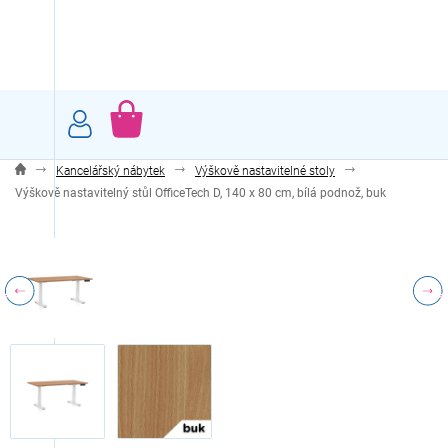
Přejít
na
obsah
NÁKUPNÍ
KOŠÍK
Kancelářský nábytek
Výškově nastavitelné stoly
Výškově nastavitelný stůl OfficeTech D, 140 x 80 cm, bílá podnož, buk