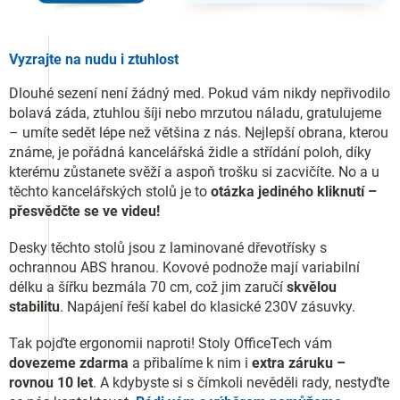
Vyzrajte na nudu i ztuhlost
Dlouhé sezení není žádný med. Pokud vám nikdy nepřivodilo
bolavá záda, ztuhlou šíji nebo mrzutou náladu, gratulujeme
– umíte sedět lépe než většina z nás. Nejlepší obrana, kterou
známe, je pořádná kancelářská židle a střídání poloh, díky
kterému zůstanete svěží a aspoň trošku si zacvičíte. No a u
těchto kancelářských stolů je to
otázka jediného kliknutí –
přesvědčte se ve videu!
Desky těchto stolů jsou z laminované dřevotřísky s
ochrannou ABS hranou. Kovové podnože mají variabilní
délku a šířku bezmála 70 cm, což jim zaručí
skvělou
stabilitu
. Napájení řeší kabel do klasické 230V zásuvky.
Tak pojďte ergonomii naproti! Stoly OfficeTech vám
dovezeme zdarma
a přibalíme k nim i
extra záruku –
rovnou 10 let
. A kdybyste si s čímkoli nevěděli rady, nestyďte