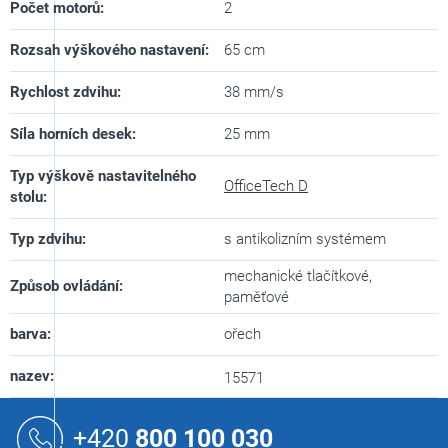
Počet motorů
:
2
Rozsah výškového nastavení
:
65 cm
Rychlost zdvihu
:
38 mm/s
Síla horních desek
:
25 mm
Typ výškově nastavitelného
OfficeTech D
stolu
:
Typ zdvihu
:
s antikolizním systémem
mechanické tlačítkové,
Způsob ovládání
:
paměťové
barva
:
ořech
nazev
:
15571
Z
á
+420
800 100 030