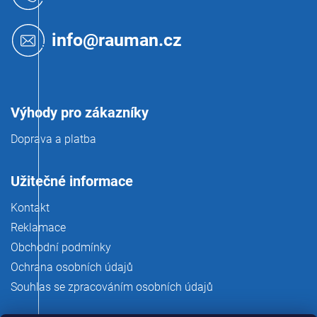
p
a
t
info@rauman.cz
í
Výhody pro zákazníky
Doprava a platba
Užitečné informace
Kontakt
Reklamace
Obchodní podmínky
Ochrana osobních údajů
Souhlas se zpracováním osobních údajů