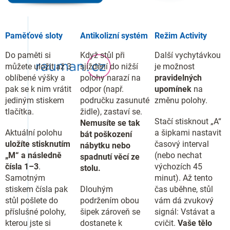
Paměťové sloty
Antikolizní systém
Režim Activity
Do paměti si
Když stůl při
Další vychytávkou
můžete uložit až 3
sjíždění do nižší
je možnost
oblíbené výšky a
polohy narazí na
pravidelných
pak se k nim vrátit
odpor (např.
upomínek
na
jediným stiskem
područku zasunuté
změnu polohy.
tlačítka.
židle), zastaví se.
Stačí stisknout „A“
Nemusíte se tak
Aktuální polohu
a šipkami nastavit
bát poškození
uložíte stisknutím
časový interval
nábytku nebo
„M“ a následně
(nebo nechat
spadnutí věcí ze
čísla 1–3
.
výchozích 45
stolu.
Samotným
minut). Až tento
stiskem čísla pak
Dlouhým
čas uběhne, stůl
stůl pošlete do
podržením obou
vám dá zvukový
příslušné polohy,
šipek zároveň se
signál: Vstávat a
kterou jste si
dostanete k
cvičit.
Vaše tělo