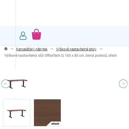
Přejít
na
obsah
NÁKUPNÍ
KOŠÍK
Kancelářský nábytek
Výškově nastavitelné stoly
Výškově nastavitelný stůl OfficeTech D, 160 x 80 cm, černá podnož, ořech