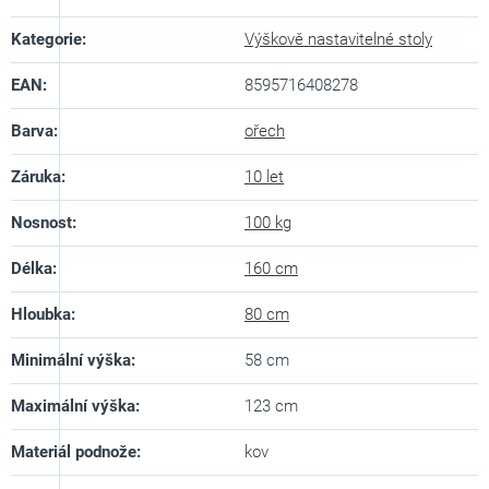
Kategorie
:
Výškově nastavitelné stoly
EAN
:
8595716408278
Barva
:
ořech
Záruka
:
10 let
Nosnost
:
100 kg
Délka
:
160 cm
Hloubka
:
80 cm
Minimální výška
:
58 cm
Maximální výška
:
123 cm
Materiál podnože
:
kov