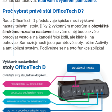
se nás kontaktovat.
Rádi vám s výběrem pomůžeme.
Proč vybrat právě stůl OfficeTech D?
Řada OfficeTech D představuje špičku mezi výškově
nastavitelnými stoly. Díky 2 výkonným motorům a
obzvláště
širokému rozsahu nastavení
se vám u něj bude skvěle
pracovat vestoje, na kancelářské židli, ale klidně i na
pohovce. Samozřejmostí jsou paměťové sloty, režim Activity
a antikolizní systém. Podívejme se na tyto funkce zblízka!