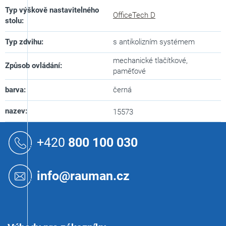
Typ výškově nastavitelného
OfficeTech D
stolu
:
Typ zdvihu
:
s antikolizním systémem
mechanické tlačítkové,
Způsob ovládání
:
paměťové
barva
:
černá
nazev
:
15573
Z
á
+420
800 100 030
p
a
t
info@rauman.cz
í