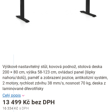
Výškově nastavitelný stůl, kovová podnož, stolová deska
200 × 80 cm, výška 58-123 cm, ovládací panel (šipky
nahoru/dolů), paměť a zobrazení pozice, antikolizní systém,
2 motory, rychlost zdvihu 38 mm/s, nosnost 70 kg, deska z
laminované dřevotřísky
13 499 Kč bez DPH
16 334 Kč
Měrná