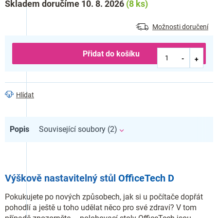
Skladem doručíme 10. 8. 2026
(8 ks)
cena:
Možnosti doručení
Přidat do košíku
Hlídat
Popis
Související soubory (2)
Výškově nastavitelný stůl
OfficeTech D
Pokukujete po nových způsobech, jak si u počítače dopřát
pohodlí a ještě u toho udělat něco pro své zdraví? V tom