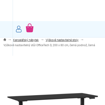
Přejít
na
obsah
NÁKUPNÍ
KOŠÍK
Kancelářský nábytek
Výškově nastavitelné stoly
Výškově nastavitelný stůl OfficeTech D, 200 x 80 cm, černá podnož, černá