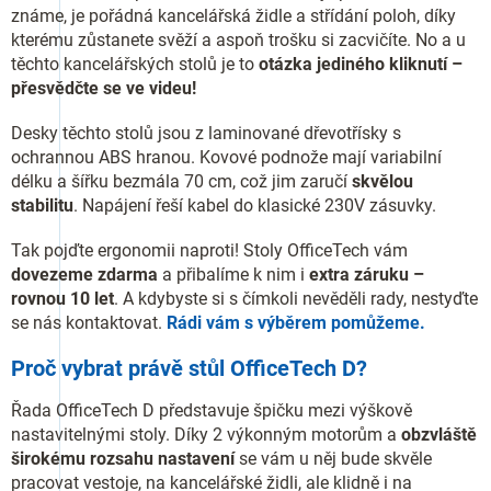
známe, je pořádná kancelářská židle a střídání poloh, díky
kterému zůstanete svěží a aspoň trošku si zacvičíte. No a u
těchto kancelářských stolů je to
otázka jediného kliknutí –
přesvědčte se ve videu!
Desky těchto stolů jsou z laminované dřevotřísky s
ochrannou ABS hranou. Kovové podnože mají variabilní
délku a šířku bezmála 70 cm, což jim zaručí
skvělou
stabilitu
. Napájení řeší kabel do klasické 230V zásuvky.
Tak pojďte ergonomii naproti! Stoly OfficeTech vám
dovezeme zdarma
a přibalíme k nim i
extra záruku –
rovnou 10 let
. A kdybyste si s čímkoli nevěděli rady, nestyďte
se nás kontaktovat.
Rádi vám s výběrem pomůžeme.
Proč vybrat právě stůl OfficeTech D?
Řada OfficeTech D představuje špičku mezi výškově
nastavitelnými stoly. Díky 2 výkonným motorům a
obzvláště
širokému rozsahu nastavení
se vám u něj bude skvěle
pracovat vestoje, na kancelářské židli, ale klidně i na