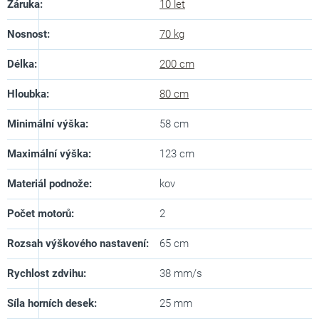
Záruka
:
10 let
Nosnost
:
70 kg
Délka
:
200 cm
Hloubka
:
80 cm
Minimální výška
:
58 cm
Maximální výška
:
123 cm
Materiál podnože
:
kov
Počet motorů
:
2
Rozsah výškového nastavení
:
65 cm
Rychlost zdvihu
:
38 mm/s
Síla horních desek
:
25 mm