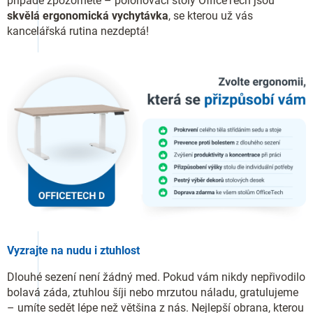
případě zpozorněte – polohovací stoly OfficeTech jsou
skvělá ergonomická vychytávka
, se kterou už vás
kancelářská rutina nezdeptá!
Vyzrajte na nudu i ztuhlost
Dlouhé sezení není žádný med. Pokud vám nikdy nepřivodilo
bolavá záda, ztuhlou šíji nebo mrzutou náladu, gratulujeme
– umíte sedět lépe než většina z nás. Nejlepší obrana, kterou