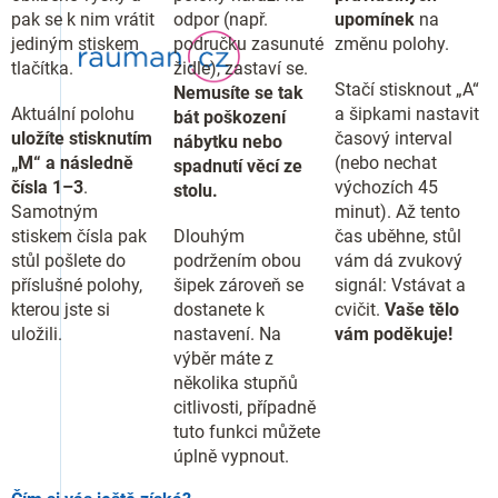
pak se k nim vrátit
odpor (např.
upomínek
na
jediným stiskem
područku zasunuté
změnu polohy.
tlačítka.
židle), zastaví se.
Stačí stisknout „A“
Nemusíte se tak
Aktuální polohu
a šipkami nastavit
bát poškození
uložíte stisknutím
časový interval
nábytku nebo
„M“ a následně
(nebo nechat
spadnutí věcí ze
čísla 1–3
.
výchozích 45
stolu.
Samotným
minut). Až tento
stiskem čísla pak
Dlouhým
čas uběhne, stůl
stůl pošlete do
podržením obou
vám dá zvukový
příslušné polohy,
šipek zároveň se
signál: Vstávat a
kterou jste si
dostanete k
cvičit.
Vaše tělo
uložili.
nastavení. Na
vám poděkuje!
výběr máte z
několika stupňů
citlivosti, případně
tuto funkci můžete
úplně vypnout.