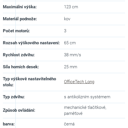
Maximální výška
:
123 cm
Materiál podnože
:
kov
Počet motorů
:
3
Rozsah výškového nastavení
:
65 cm
Rychlost zdvihu
:
38 mm/s
Síla horních desek
:
25 mm
Typ výškově nastavitelného
OfficeTech Long
stolu
:
Typ zdvihu
:
s antikolizním systémem
mechanické tlačítkové,
Způsob ovládání
:
paměťové
barva
:
černá