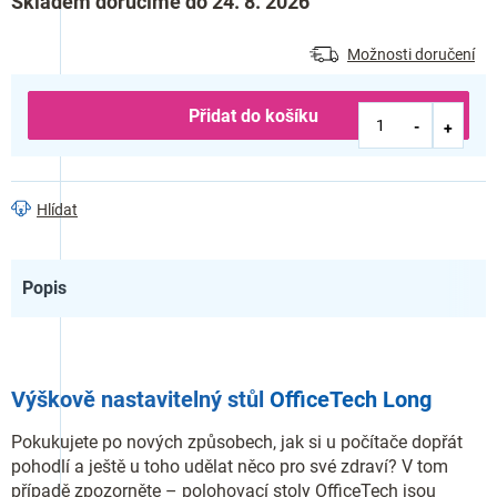
Skladem doručíme do 24. 8. 2026
cena:
Možnosti doručení
Přidat do košíku
Hlídat
Popis
Výškově nastavitelný stůl
OfficeTech Long
Pokukujete po nových způsobech, jak si u počítače dopřát
pohodlí a ještě u toho udělat něco pro své zdraví? V tom
případě zpozorněte – polohovací stoly OfficeTech jsou