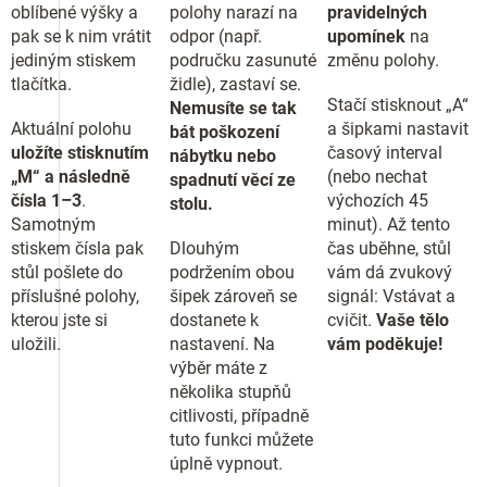
oblíbené výšky a
polohy narazí na
pravidelných
pak se k nim vrátit
odpor (např.
upomínek
na
jediným stiskem
područku zasunuté
změnu polohy.
tlačítka.
židle), zastaví se.
Stačí stisknout „A“
Nemusíte se tak
Aktuální polohu
a šipkami nastavit
bát poškození
uložíte stisknutím
časový interval
nábytku nebo
„M“ a následně
(nebo nechat
spadnutí věcí ze
čísla 1–3
.
výchozích 45
stolu.
Samotným
minut). Až tento
stiskem čísla pak
Dlouhým
čas uběhne, stůl
stůl pošlete do
podržením obou
vám dá zvukový
příslušné polohy,
šipek zároveň se
signál: Vstávat a
kterou jste si
dostanete k
cvičit.
Vaše tělo
uložili.
nastavení. Na
vám poděkuje!
výběr máte z
několika stupňů
citlivosti, případně
tuto funkci můžete
úplně vypnout.