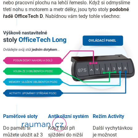
nebo pracovní plochu na lehčí řemeslo. Když si odmyslíme
třetí nohu s motorem a metr délky, jsou tyto stoly
podobné
řadě OfficeTech D
. Nabídnou vám tedy tohle všechno:
Paměťové sloty
Antikolizní systém
Režim Activity
Do paměti si
Když stůl při
Další vychytávkou
můžete uložit až 3
sjíždění do nižší
je možnost