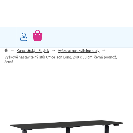
Přejít
na
obsah
NÁKUPNÍ
KOŠÍK
Kancelářský nábytek
Výškově nastavitelné stoly
Výškově nastavitelný stůl OfficeTech Long, 240 x 80 cm, černá podnož,
černá