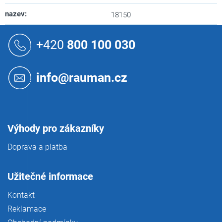
nazev
:
18150
Z
á
+420
800 100 030
p
a
t
info@rauman.cz
í
Výhody pro zákazníky
Doprava a platba
Užitečné informace
Kontakt
Reklamace