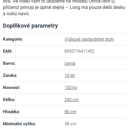
dva. Ve videu vám to ukážeme na modelu OfficeTech D,
přičemž princip je úplně stejný – Long má pouze delší desku
a nohu navíc.
Doplňkové parametry
Kategorie
:
Výškově nastavitelné stoly
EAN
:
8595716411452
Barva
:
černá
Záruka
:
10 let
Nosnost
:
150 kg
Délka
:
240 cm
Hloubka
:
80 cm
Minimální výška
:
58 cm