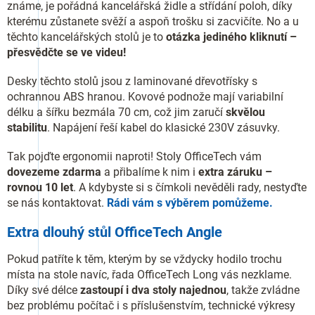
známe, je pořádná kancelářská židle a střídání poloh, díky
kterému zůstanete svěží a aspoň trošku si zacvičíte. No a u
těchto kancelářských stolů je to
otázka jediného kliknutí –
přesvědčte se ve videu!
Desky těchto stolů jsou z laminované dřevotřísky s
ochrannou ABS hranou. Kovové podnože mají variabilní
délku a šířku bezmála 70 cm, což jim zaručí
skvělou
stabilitu
. Napájení řeší kabel do klasické 230V zásuvky.
Tak pojďte ergonomii naproti! Stoly OfficeTech vám
dovezeme zdarma
a přibalíme k nim i
extra záruku –
rovnou 10 let
. A kdybyste si s čímkoli nevěděli rady, nestyďte
se nás kontaktovat.
Rádi vám s výběrem pomůžeme.
Extra dlouhý stůl OfficeTech Angle
Pokud patříte k těm, kterým by se vždycky hodilo trochu
místa na stole navíc, řada OfficeTech Long vás nezklame.
Díky své délce
zastoupí i dva stoly najednou
, takže zvládne
bez problému počítač i s příslušenstvím, technické výkresy