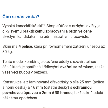
Čím si vás získá?
Vysoká kancelářská skříň SimpleOffice s nízkými dvířky je
díky svému
praktickému zpracování a příznivé ceně
skvělým kandidátem na administrativní pracoviště.
Skříň má
4 police
, která při rovnoměrném zatížení unesou až
30 kg.
Tento model kombinuje otevřené oddíly s uzavíratelnou
částí, která je opatřená křídlovými
dveřmi se zámkem
, takže
vaše věci budou v bezpečí.
Konstrukce je z laminované dřevotřísky o síle 25 mm (police
a horní deska) a 16 mm (ostatní desky) s
ochrannou
povrchovou úpravou a 2mm ABS hranou
, takže skříň odolá
běžnému opotřebení.