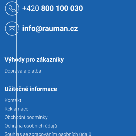
á
+420
800 100 030
p
a
t
info@rauman.cz
í
Výhody pro zákazníky
Doprava a platba
Užitečné informace
Kontakt
Reklamace
Obchodní podmínky
Ochrana osobních údajů
Souhlas se zpracováním osobních údajů