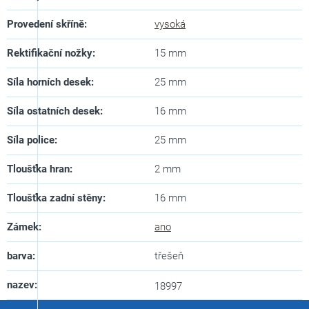
Provedení skříně
:
vysoká
Rektifikační nožky
:
15 mm
Síla horních desek
:
25 mm
Síla ostatních desek
:
16 mm
Síla police
:
25 mm
Tloušťka hran
:
2 mm
Tloušťka zadní stěny
:
16 mm
Zámek
:
ano
barva
:
třešeň
nazev
:
18997
Z