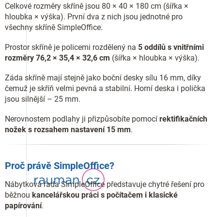
Celkové rozměry skříně jsou 80 × 40 × 180 cm (šířka ×
hloubka × výška). První dva z nich jsou jednotné pro
všechny skříně SimpleOffice.
Prostor skříně je policemi rozdělený na
5 oddílů s vnitřními
rozměry 76,2 × 35,4 × 32,6 cm
(šířka × hloubka × výška).
Záda skříně mají stejně jako boční desky sílu 16 mm, díky
čemuž je skříň velmi pevná a stabilní. Horní deska i polička
jsou silnější – 25 mm.
Nerovnostem podlahy ji přizpůsobíte pomocí
rektifikačních
nožek s rozsahem nastavení 15 mm
.
Proč právě SimpleOffice?
Nábytková řada SimpleOffice představuje chytré řešení pro
běžnou
kancelářskou práci s počítačem i klasické
papírování
.