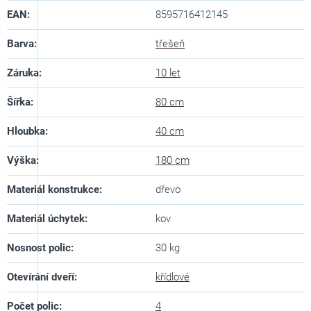
EAN
:
8595716412145
Barva
:
třešeň
Záruka
:
10 let
Šířka
:
80 cm
Hloubka
:
40 cm
Výška
:
180 cm
Materiál konstrukce
:
dřevo
Materiál úchytek
:
kov
Nosnost polic
:
30 kg
Otevírání dveří
:
křídlové
Počet polic
:
4