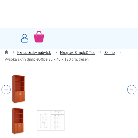
Přejít
na
obsah
NÁKUPNÍ
KOŠÍK
Kancelářský nábytek
Nábytek SimpleOffice
Skříně
Vysoká skříň SimpleOffice 80 x 40 x 180 cm, třešeň