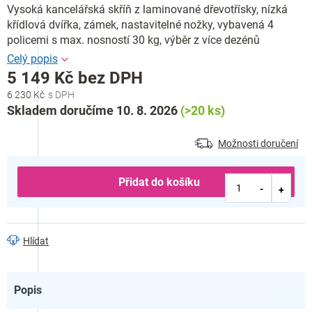
Vysoká kancelářská skříň z laminované dřevotřísky, nízká
křídlová dvířka, zámek, nastavitelné nožky, vybavená 4
policemi s max. nosností 30 kg, výběr z více dezénů
5 149 Kč bez DPH
6 230 Kč
Měrná
Skladem doručíme 10. 8. 2026
(>20 ks)
cena:
Možnosti doručení
Přidat do košíku
Hlídat
Popis