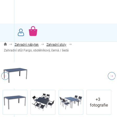
Přejít
na
obsah
NÁKUPNÍ
KOŠÍK
Zahradní nábytek
Zahradní stoly
Zahradní stůl Fargo, obdélníkový, černá / šedá
+3
fotografie