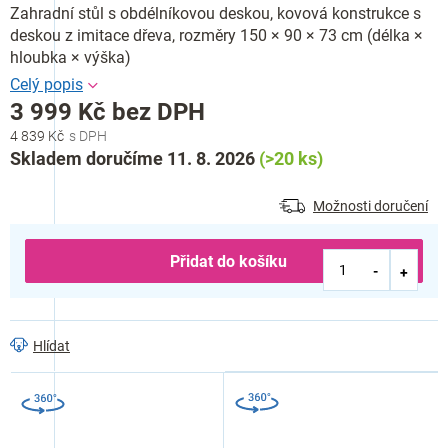
Zahradní stůl s obdélníkovou deskou, kovová konstrukce s
deskou z imitace dřeva, rozměry 150 × 90 × 73 cm (délka ×
hloubka × výška)
3 999 Kč bez DPH
4 839 Kč
Měrná
Skladem doručíme 11. 8. 2026
(>20 ks)
cena:
Možnosti doručení
Přidat do košíku
Hlídat