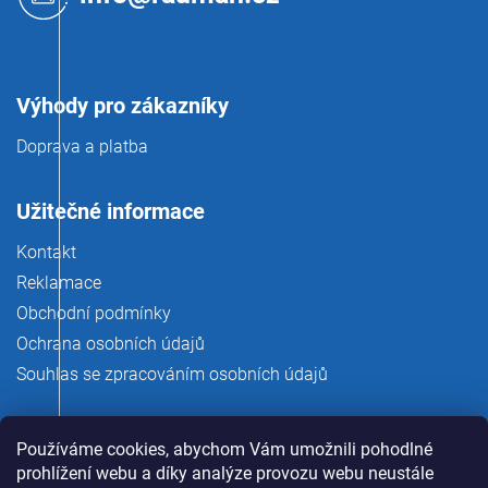
í
Výhody pro zákazníky
Doprava a platba
Užitečné informace
Kontakt
Reklamace
Obchodní podmínky
Ochrana osobních údajů
Souhlas se zpracováním osobních údajů
Používáme cookies, abychom Vám umožnili pohodlné
prohlížení webu a díky analýze provozu webu neustále