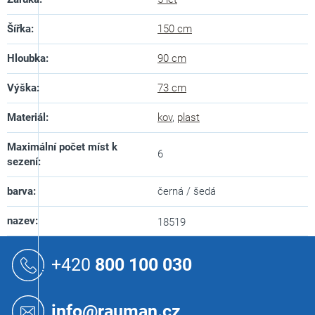
Šířka
:
150 cm
Hloubka
:
90 cm
Výška
:
73 cm
Materiál
:
kov
,
plast
Maximální počet míst k
6
sezení
:
barva
:
černá / šedá
nazev
:
18519
Z
á
+420
800 100 030
p
a
t
info@rauman.cz