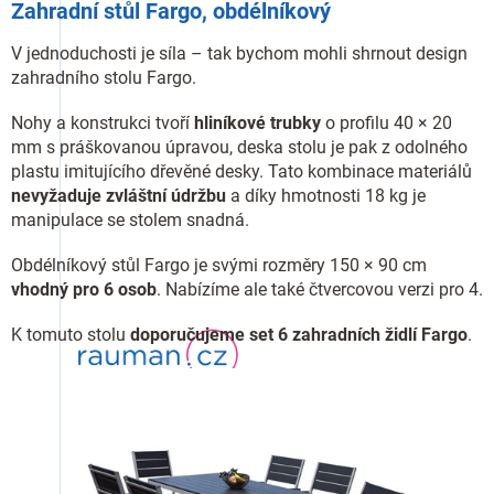
Zahradní stůl Fargo, obdélníkový
V jednoduchosti je síla – tak bychom mohli shrnout design
zahradního stolu Fargo.
Nohy a konstrukci tvoří
hliníkové trubky
o profilu 40 × 20
mm s práškovanou úpravou, deska stolu je pak z odolného
plastu imitujícího dřevěné desky. Tato kombinace materiálů
nevyžaduje zvláštní údržbu
a díky hmotnosti 18 kg je
manipulace se stolem snadná.
Obdélníkový stůl Fargo je svými rozměry 150 × 90 cm
vhodný pro 6 osob
. Nabízíme ale také čtvercovou verzi pro 4.
K tomuto stolu
doporučujeme set 6 zahradních židlí Fargo
.