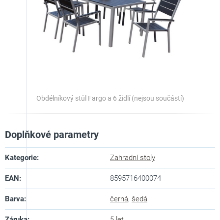
Obdélníkový stůl Fargo a 6 židlí (nejsou součástí)
Doplňkové parametry
Kategorie
:
Zahradní stoly
EAN
:
8595716400074
Barva
:
černá
,
šedá
Záruka
:
5 let