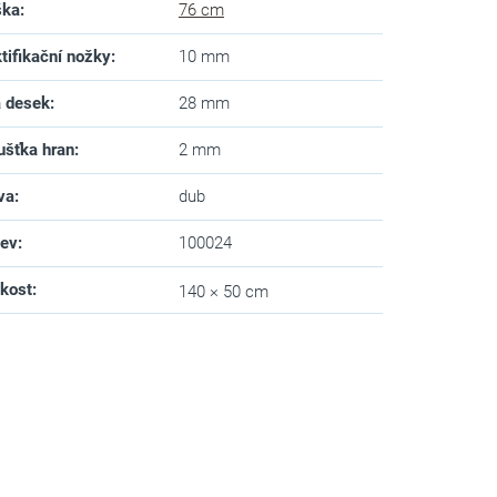
ška
:
76 cm
tifikační nožky
:
10 mm
a desek
:
28 mm
ušťka hran
:
2 mm
va
:
dub
zev
:
100024
ikost
:
140 × 50 cm