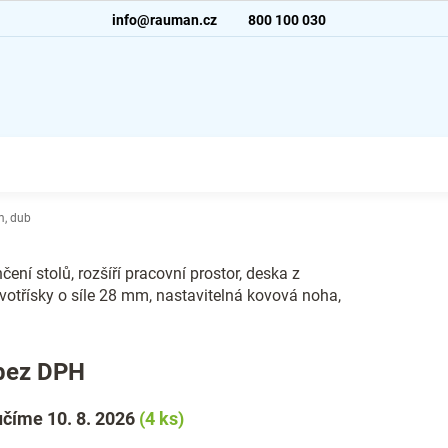
info@rauman.cz
800 100 030
m, dub
ení stolů, rozšíří pracovní prostor, deska z
otřísky o síle 28 mm, nastavitelná kovová noha,
bez DPH
číme 10. 8. 2026
(4 ks)