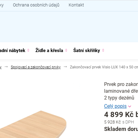
ky
Ochrana osobních údajů
Kontakt
adní nábytek
Židle a křesla
Šatní skříňky
y
Spojovací a zakončovací prvky
Zakončovací prvek Visio LUX 140 x 50 c
Prvek pro zakonč
laminované dřev
2 typy dezénů
4 899 Kč 
5 928 Kč
Měrná
Skladem doru
cena: