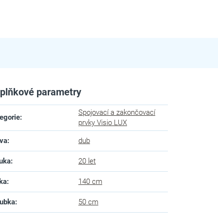
plňkové parametry
Spojovací a zakončovací
egorie
:
prvky Visio LUX
va
:
dub
uka
:
20 let
ka
:
140 cm
ubka
:
50 cm