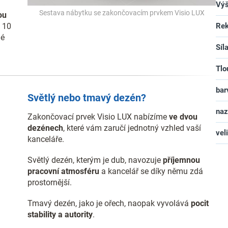
Vý
Sestava nábytku se zakončovacím prvkem Visio LUX
ou
o 10
Rek
né
Síl
Tlo
bar
Světlý nebo tmavý dezén?
na
Zakončovací prvek Visio LUX nabízíme
ve dvou
dezénech
, které vám zaručí jednotný vzhled vaší
vel
kanceláře.
Světlý dezén, kterým je dub, navozuje
příjemnou
pracovní atmosféru
a kancelář se díky němu zdá
prostornější.
Tmavý dezén, jako je ořech, naopak vyvolává
pocit
stability a autority
.