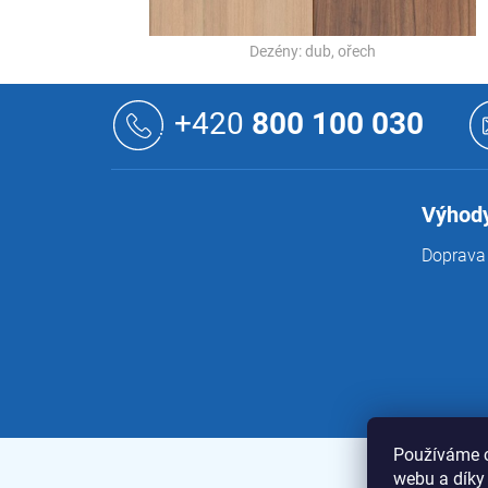
Dezény: dub, ořech
Z
á
+420
800 100 030
p
a
t
í
Výhody
Doprava 
Používáme c
webu a díky