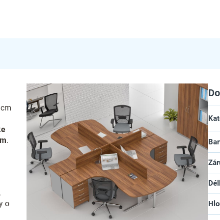
Do
0 cm
Kat
e
cm
.
Bar
Zár
Dél
.
y o
Hlo