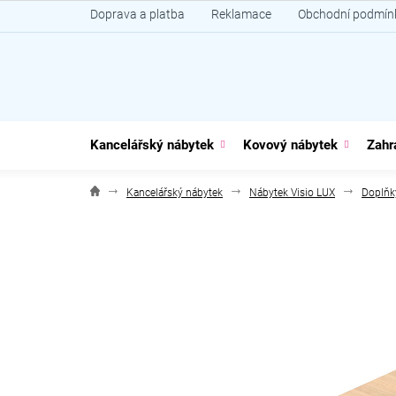
Přejít
Doprava a platba
Reklamace
Obchodní podmín
na
obsah
Kancelářský nábytek
Kovový nábytek
Zahr
Kancelářský nábytek
Nábytek Visio LUX
Doplňk