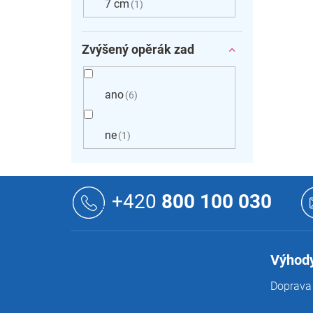
7 cm
1
Zvýšený opěrák zad
ano
6
ne
1
Z
á
+420
800 100 030
p
a
t
í
Výhody
Doprava 