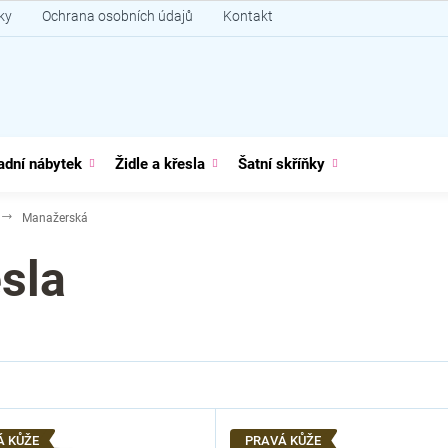
ky
Ochrana osobních údajů
Kontakt
adní nábytek
Židle a křesla
Šatní skříňky
Manažerská
sla
Á KŮŽE
PRAVÁ KŮŽE