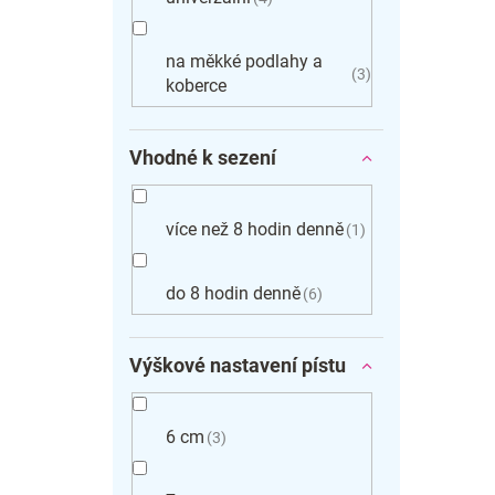
na měkké podlahy a
3
koberce
Vhodné k sezení
více než 8 hodin denně
1
do 8 hodin denně
6
Výškové nastavení pístu
6 cm
3