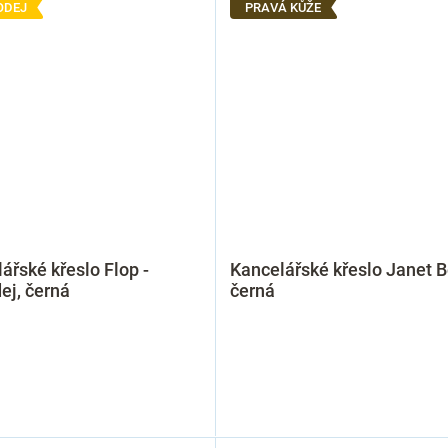
ODEJ
PRAVÁ KŮŽE
ářské křeslo Flop -
Kancelářské křeslo Janet B
ej, černá
černá