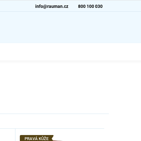
info@rauman.cz
800 100 030
PRAVÁ KŮŽE