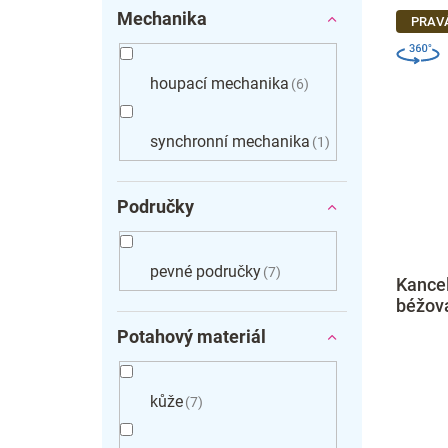
Mechanika
PRAV
houpací mechanika
6
synchronní mechanika
1
Područky
pevné područky
7
Kancel
béžov
Potahový materiál
kůže
7