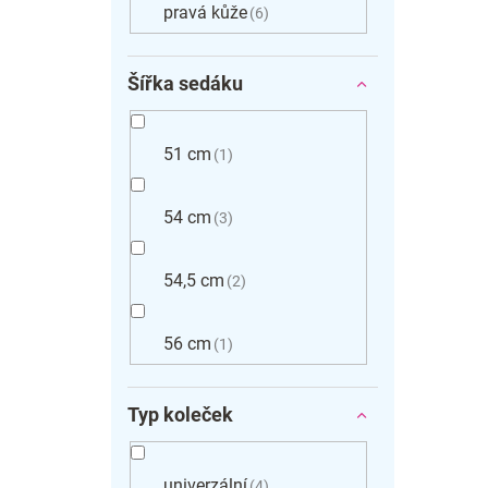
pravá kůže
6
Šířka sedáku
51 cm
1
54 cm
3
54,5 cm
2
56 cm
1
Typ koleček
univerzální
4