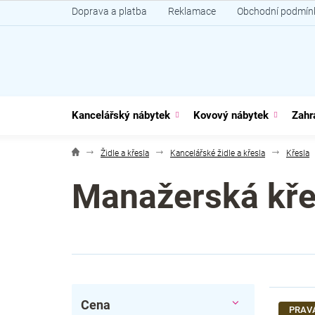
Přejít
Doprava a platba
Reklamace
Obchodní podmín
na
obsah
Kancelářský nábytek
Kovový nábytek
Zahr
Židle a křesla
Kancelářské židle a křesla
Křesla
Manažerská kře
P
V
Cena
o
ý
PRAV