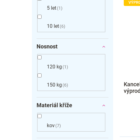
VÝPR
5 let
1
10 let
6
Nosnost
120 kg
1
Kancel
150 kg
6
výprod
Materiál kříže
kov
7