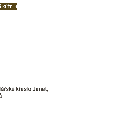
Á KŮŽE
ářské křeslo Janet,
á