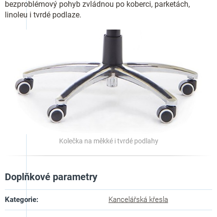
bezproblémový pohyb zvládnou po koberci, parketách,
linoleu i tvrdé podlaze.
Kolečka na měkké i tvrdé podlahy
Doplňkové parametry
Kategorie
:
Kancelářská křesla