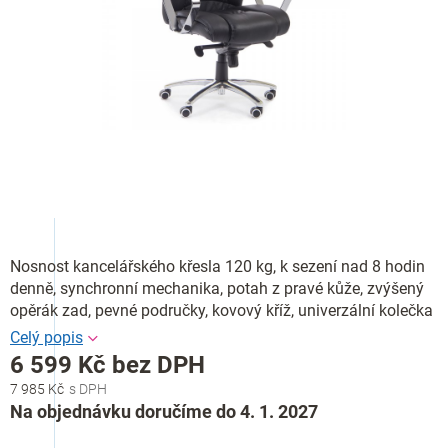
Nosnost kancelářského křesla 120 kg, k sezení nad 8 hodin
denně, synchronní mechanika, potah z pravé kůže, zvýšený
opěrák zad, pevné područky, kovový kříž, univerzální kolečka
6 599 Kč bez DPH
7 985 Kč
Měrná
Na objednávku doručíme do 4. 1. 2027
cena: