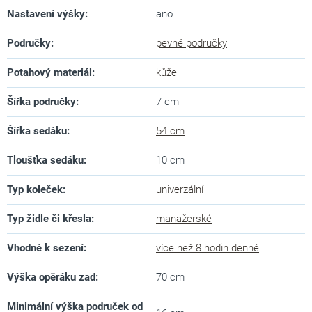
Nastavení výšky
:
ano
Područky
:
pevné područky
Potahový materiál
:
kůže
Šířka područky
:
7 cm
Šířka sedáku
:
54 cm
Tloušťka sedáku
:
10 cm
Typ koleček
:
univerzální
Typ židle či křesla
:
manažerské
Vhodné k sezení
:
více než 8 hodin denně
Výška opěráku zad
:
70 cm
Minimální výška područek od