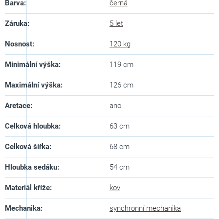
Barva
:
černá
Záruka
:
5 let
Nosnost
:
120 kg
Minimální výška
:
119 cm
Maximální výška
:
126 cm
Aretace
:
ano
Celková hloubka
:
63 cm
Celková šířka
:
68 cm
Hloubka sedáku
:
54 cm
Materiál kříže
:
kov
Mechanika
:
synchronní mechanika