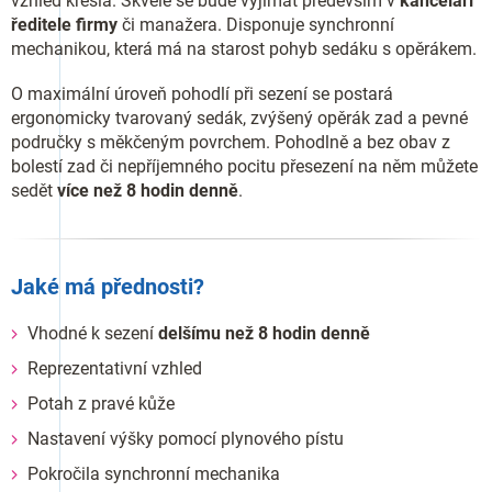
vzhled křesla. Skvěle se bude vyjímat především v
kanceláři
ředitele firmy
či manažera. Disponuje synchronní
mechanikou, která má na starost pohyb sedáku s opěrákem.
O maximální úroveň pohodlí při sezení se postará
ergonomicky tvarovaný sedák, zvýšený opěrák zad a pevné
područky s měkčeným povrchem. Pohodlně a bez obav z
bolestí zad či nepříjemného pocitu přesezení na něm můžete
sedět
více než 8 hodin denně
.
Jaké má přednosti?
Vhodné k sezení
delšímu než 8 hodin denně
Reprezentativní vzhled
Potah z pravé kůže
Nastavení výšky pomocí plynového pístu
Pokročila synchronní mechanika