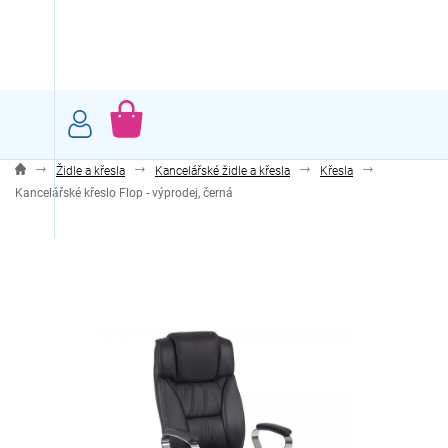
Přejít
na
obsah
NÁKUPNÍ
KOŠÍK
Židle a křesla
Kancelářské židle a křesla
Křesla
Kancelářské křeslo Flop - výprodej, černá