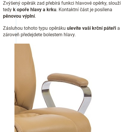
Zvýšený opěrák zad přebírá funkci hlavové opěrky, slouží
tedy
k opoře hlavy a krku
. Kontaktní část je posílena
pěnovou výplní
.
Zásluhou tohoto typu opěráku
ulevíte vaší krční páteři
a
zároveň předejdete bolestem hlavy.