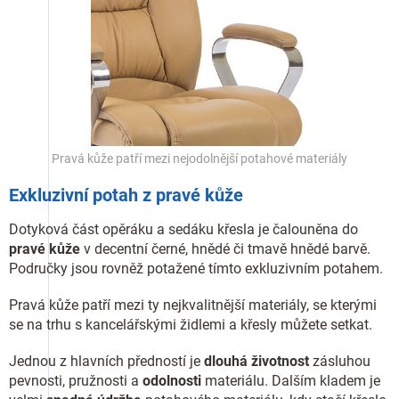
Pravá kůže patří mezi nejodolnější potahové materiály
Exkluzivní potah z pravé kůže
Dotyková část opěráku a sedáku křesla je čalouněna do
pravé kůže
v decentní černé, hnědé či tmavě hnědé barvě.
Područky jsou rovněž potažené tímto exkluzivním potahem.
Pravá kůže patří mezi ty nejkvalitnější materiály, se kterými
se na trhu s kancelářskými židlemi a křesly můžete setkat.
Jednou z hlavních předností je
dlouhá životnost
zásluhou
pevnosti, pružnosti a
odolnosti
materiálu. Dalším kladem je