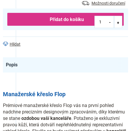
Možnosti doručení
Přidat do košíku
Hlídat
Popis
Manažerské křeslo Flop
Prémiové manažerské křeslo Flop vás na první pohled
nadchne precizním designovým zpracováním, díky kterému
se stane
ozdobou vaší kanceláře
. Potaženo je exkluzivní
pravou kůží, která dotváří nepřehlédnutelný reprezentativní