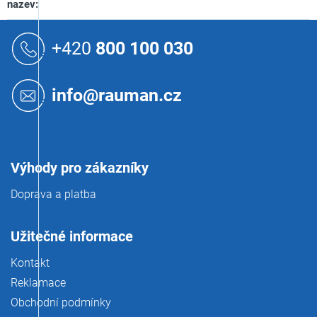
nazev
:
Z
á
+420
800 100 030
p
a
t
info@rauman.cz
í
Výhody pro zákazníky
Doprava a platba
Užitečné informace
Kontakt
Reklamace
Obchodní podmínky