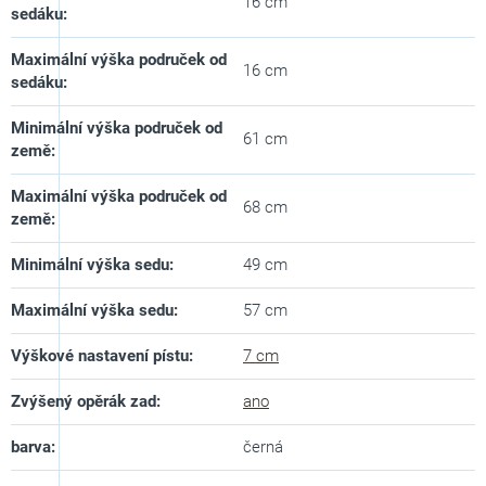
16 cm
sedáku
:
Maximální výška područek od
16 cm
sedáku
:
Minimální výška područek od
61 cm
země
:
Maximální výška područek od
68 cm
země
:
Minimální výška sedu
:
49 cm
Maximální výška sedu
:
57 cm
Výškové nastavení pístu
:
7 cm
Zvýšený opěrák zad
:
ano
barva
:
černá