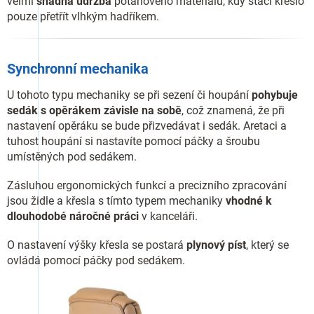
velmi
snadná údržba
potahového materiálu, kdy stačí křeslo
pouze přetřít vlhkým hadříkem.
Synchronní mechanika
U tohoto typu mechaniky se při sezení či houpání
pohybuje
sedák s opěrákem závisle na sobě
, což znamená, že při
nastavení opěráku se bude přizvedávat i sedák. Aretaci a
tuhost houpání si nastavíte pomocí páčky a šroubu
umístěných pod sedákem.
Zásluhou ergonomických funkcí a precizního zpracování
jsou židle a křesla s tímto typem mechaniky
vhodné k
dlouhodobé náročné práci
v kanceláři.
O nastavení výšky křesla se postará
plynový píst
, který se
ovládá pomocí páčky pod sedákem.