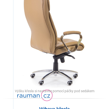
Výšku křesla si nastavíte pomocí páčky pod sedákem
Výbava křesla