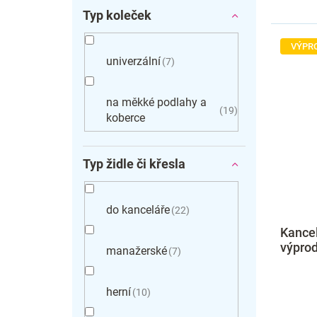
Typ koleček
VÝPR
univerzální
7
na měkké podlahy a
19
koberce
Typ židle či křesla
do kanceláře
22
Kancel
výprod
manažerské
7
herní
10