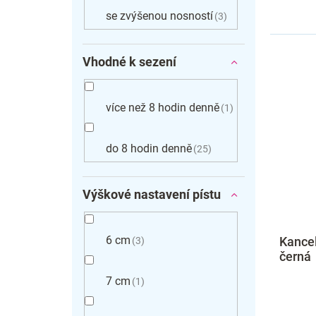
se zvýšenou nosností
3
Vhodné k sezení
více než 8 hodin denně
1
do 8 hodin denně
25
Výškové nastavení pístu
6 cm
Kancel
3
černá
7 cm
1