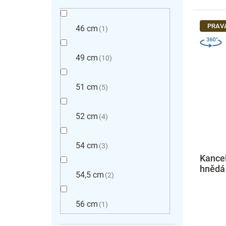
PRAV
46 cm
1
49 cm
10
51 cm
5
52 cm
4
54 cm
3
Kancel
hnědá
54,5 cm
2
56 cm
1