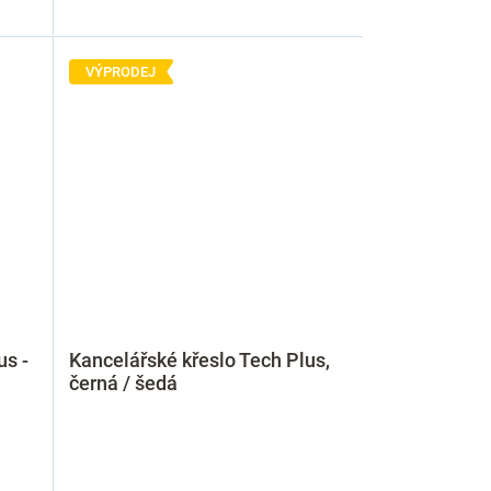
VÝPRODEJ
us -
Kancelářské křeslo Tech Plus,
černá / šedá