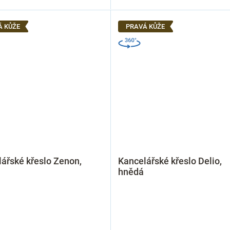
Á KŮŽE
PRAVÁ KŮŽE
ářské křeslo Zenon,
Kancelářské křeslo Delio,
hnědá