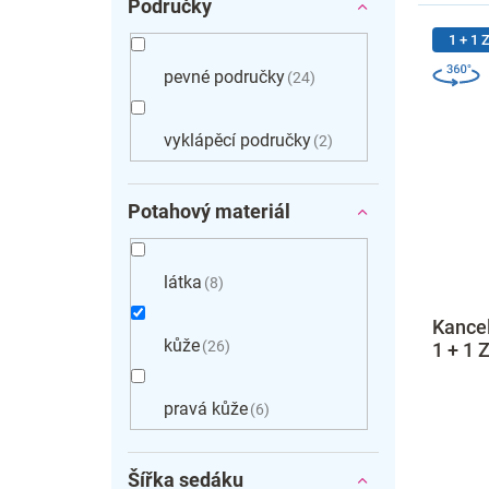
Područky
1 + 1
pevné područky
24
vyklápěcí područky
2
Potahový materiál
látka
8
Kancel
kůže
26
1 + 1
pravá kůže
6
Šířka sedáku