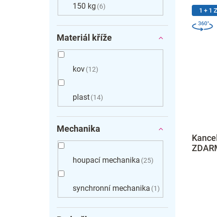
150 kg
6
1 + 1
Materiál kříže
kov
12
plast
14
Mechanika
Kancel
ZDARM
houpací mechanika
25
synchronní mechanika
1