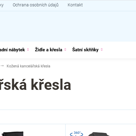
ky
Ochrana osobních údajů
Kontakt
adní nábytek
Židle a křesla
Šatní skříňky
Kožená kancelářská křesla
řská křesla