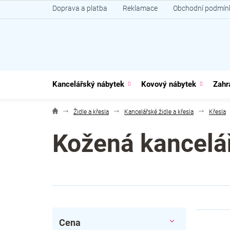
Přejít
Doprava a platba
Reklamace
Obchodní podmín
na
obsah
Kancelářský nábytek
Kovový nábytek
Zahr
Židle a křesla
Kancelářské židle a křesla
Křesla
Kožená kancelá
P
V
Cena
o
ý